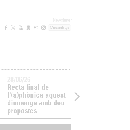
Newsletter
Marxandatge
28/06/26
27/06/26
Recta final de
L'(a)phònica
a
l'(a)phònica aquest
continua dissabt
diumenge amb deu
amb una dotzena
propostes
propostes