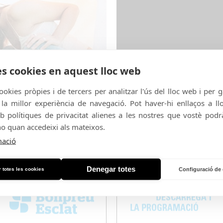
es cookies en aquest lloc web
ookies pròpies i de tercers per analitzar l'ús del lloc web i per 
a millor experiència de navegació. Pot haver-hi enllaços a l
b polítiques de privacitat alienes a les nostres que vostè podrà
no quan accedeixi als mateixos.
mació
Vídeo
Fotos
'
Denegar totes
 totes les cookies
Configuració de