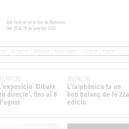
22è Festival de la Veu de Banyoles
Del 25 al 28 de juny del 2026
cies
El Festival
Banyoles
Patrocinadors
Contacte
Premsa
07/07/26
30/06/26
L'exposició 'Dibuix
L'(a)phònica fa un
en directe', fins al 8
bon balanç de la 22
d'agost
edició