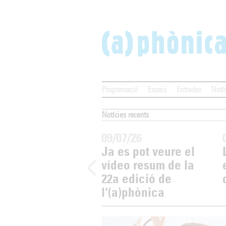
Programació
Espais
Entrades
Notí
Notícies recents
09/07/26
Ja es pot veure el
vídeo resum de la
22a edició de
l'(a)phònica