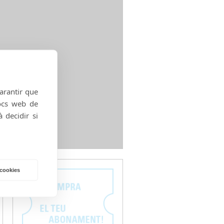
garantir que
locs web de
 decidir si
 cookies