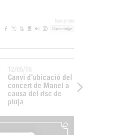
Newsletter
Marxandatge
12/05/16
28/04/16
Canvi d'ubicació del
Entrades exhauri
concert de Manel a
per al concert de
causa del risc de
Sanjosex a la Ba
pluja
Tirona