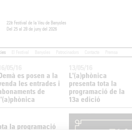
22è Festival de la Veu de Banyoles
Del 25 al 28 de juny del 2026
cies
El Festival
Banyoles
Patrocinadors
Contacte
Premsa
16/05/16
13/05/16
Demà es posen a la
L'(a)phònica
venda les entrades i
presenta tota la
abonaments de
programació de la
l'(a)phònica
13a edició
ota la programació