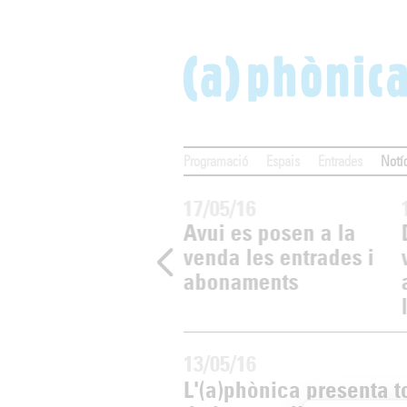
Programació
Espais
Entrades
Notí
05/16
17/05/16
banda sonora de
Avui es posen a la
a)phònica 2016, a
venda les entrades i
lista d’Spotify
abonaments
13/05/16
L'(a)phònica presenta t