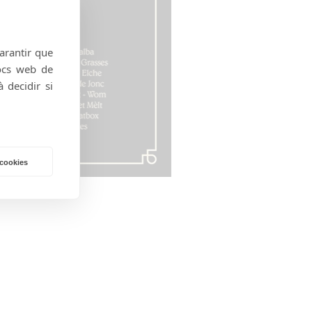
garantir que
locs web de
 decidir si
 cookies