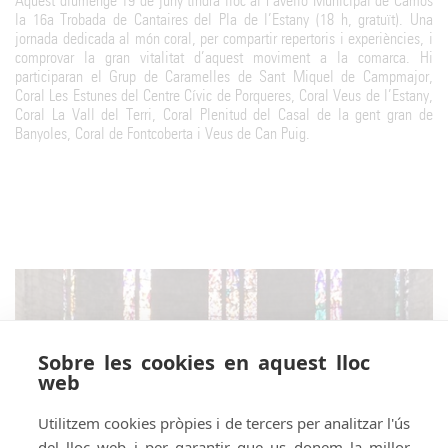
Aquest diumenge 19 de juny tindrà lloc al Pavelló Municipal de Camós
la 16a Trobada de Cantaires del Pla de l’Estany (18 h, gratuït). Una
jornada dedicada al món coral, per compartir repertoris i experiències, i
comprovar la gran vitalitat d’aquest moviment a la comarca. Hi
participaran el Grup de Caramelles de Sant Miquel de Campmajor,
Coral Les Estunes del Centre Cívic de Porqueres, Coral Veus de l’Estany,
Coral La Vall del Terri, Coral Plenitud del Casal de la gent gran de
Banyoles, Coral de Fontcoberta i Veus de Can Puig.
Sobre les cookies en aquest lloc
web
Utilitzem cookies pròpies i de tercers per analitzar l'ús
del lloc web i per garantir que us donem la millor