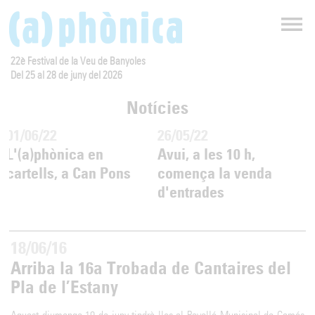
22è Festival de la Veu de Banyoles
Del 25 al 28 de juny del 2026
Notícies
01/06/22
26/05/22
2
L'(a)phònica en
Avui, a les 10 h,
P
cartells, a Can Pons
comença la venda
e
d'entrades
18/06/16
Arriba la 16a Trobada de Cantaires del
Pla de l’Estany