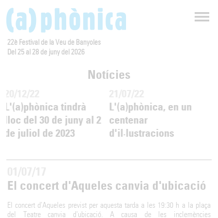
22è Festival de la Veu de Banyoles
Del 25 al 28 de juny del 2026
Notícies
20/12/22
21/07/22
L'(a)phònica tindrà
L'(a)phònica, en un
J
lloc del 30 de juny al 2
centenar
de juliol de 2023
d'il·lustracions
01/07/17
El concert d'Aqueles canvia d'ubicació
El concert d'Aqueles previst per aquesta tarda a les 19:30 h a la plaça
del Teatre canvia d'ubicació. A causa de les inclemències