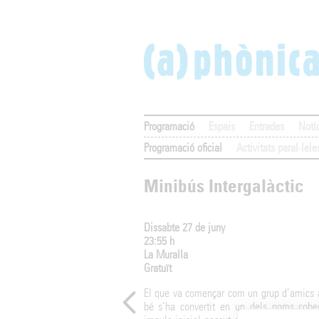
Programació
Espais
Entrades
Notí
Programació oficial
Activitats paral·lele
Minibús Intergalàctic
Dissabte 27 de juny
23:55 h
La Muralla
Gratuït
El que va començar com un grup d’amics a
bé s’ha convertit en un dels noms cobeja