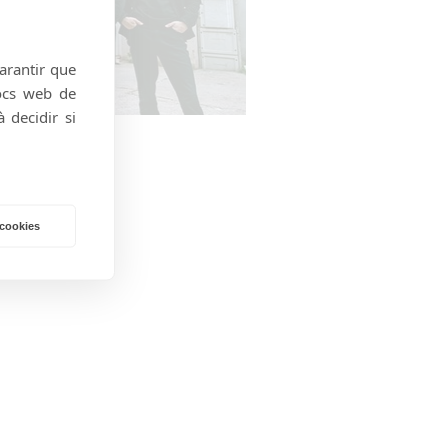
garantir que
locs web de
 decidir si
 cookies