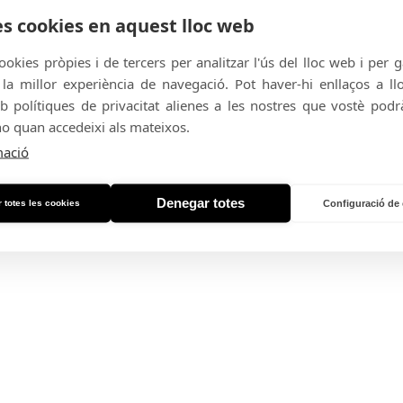
a anat agafant forma en un so que es
és contemporanis, amb influències de
es cookies en aquest lloc web
 però sense perdre el fil de referents
 Jesus and Mary Chain.
ookies pròpies i de tercers per analitzar l'ús del lloc web i per 
a millor experiència de navegació. Pot haver-hi enllaços a l
ges mercúrics
(NEU!, 2024) i l’EP
, ara presenten
Moviment oscil·lant
b polítiques de privacitat alienes a les nostres que vostè podrà
 pas endavant cap a un so més cru,
no quan accedeixi als mateixos.
ls pedals encara més apretats.
mació
Denegar totes
 totes les cookies
Configuració de