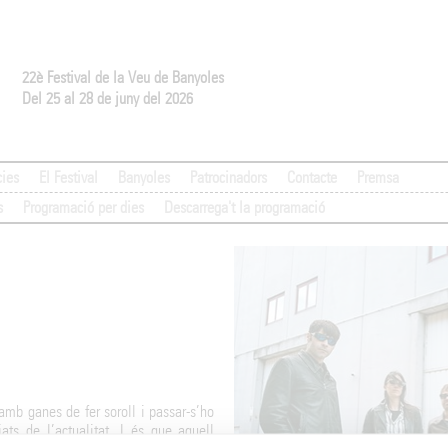
22è Festival de la Veu de Banyoles
Del 25 al 28 de juny del 2026
cies
El Festival
Banyoles
Patrocinadors
Contacte
Premsa
s
Programació per dies
Descarrega't la programació
mb ganes de fer soroll i passar-s’ho
ts de l’actualitat. I és que aquell