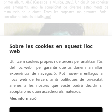
primer àlbum,
AÜC
(Cases de la Música, 2025). Un circuit per conèixer
veus emergents, amb la complicitat de diversos establiments de
restauració de la ciutat. Totes les propostes són gratuïtes. Podeu
consultar-ne tots els detalls
aquí
.
Sobre les cookies en aquest lloc
web
Utilitzem cookies pròpies i de tercers per analitzar l'ús
del lloc web i per garantir que us donem la millor
experiència de navegació. Pot haver-hi enllaços a
llocs web de tercers amb polítiques de privacitat
alienes a les nostres que vostè podrà decidir si
accepta o no quan accedeixi als mateixos.
Més informació
Organitza:
En conveni amb: