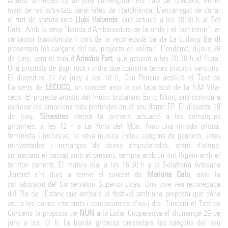
Aquest dimecres 25 de juny començaran els Tast de Concerts, en el
marc de les activitats paral·leles de l'(a)phònica. L'encarregat de donar
el tret de sortida serà
Lluki Valverde
, que actuarà a les 20:30 h al Set
Cafè. Amb la seva “banda d'Ambaixadors de la onda i el bon ritme”, el
cantautor (saxofonista i cors de la reconeguda banda La Ludwig Band)
presentarà les cançons del seu projecte en solitari. L'endemà, dijous 26
de juny, serà el torn d'
Ariadna Fort
, que actuarà a les 20:30 h al Flora.
Una proposta de pop, rock i indie que combina temes propis i versions.
El divendres 27 de juny a les 19 h, Can Pericus acollirà el Tast de
Concerts de
LECOCQ
, un concert amb la col·laboració de la FiM Vila-
seca. El projecte artístic del músic bisbalenc Enric Mont, ens convida a
explorar les emocions més profundes en el seu darrer EP. El dissabte 28
de juny,
Silvestres
oferirà la primera actuació a les comarques
gironines, a les 12 h a La Porta del Món. Amb una mirada crítica,
feminista i inclusiva, la seva música inclou cançons de pandero, jotes
reinventades i romanços de dones empoderades, entre d’altres,
connectant el passat amb el present, sempre amb un fort lligam amb el
territori ponentí. El mateix dia, a les 16:30 h a la Golafreria Artesana
Janeret s'hi durà a terme el concert de
Mariona Calo
, amb la
col·laboració del Conservatori Superior Liceu. Una jove veu reconeguda
del Pla de l'Estany que arribarà al festival amb una proposta que dóna
veu a les dones intèrprets i compositores d'avui dia. Tancarà el Tast de
Concerts la proposta de
NUN
a la Local Cooperativa el diumenge 29 de
juny a les 12 h. La banda gironina presentarà les cançons del seu