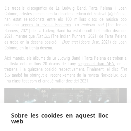
Els treballs discogràfics de La Ludwig Band, Tarta Relena i Joan
Colomo, artistes presents en la dissetena edició del Festival (a)phònica,
han estat seleccionats entre els 100 millors discs de música pop
catalana
segons la revista Enderrock
.
La mateixa sort
(The Indian
Runners, 2021) de La Ludwig Band ha estat escollit el millor disc del
2021, mentre que
Fiat Lux
(The Indian Runners, 2021) de Tarta Relena
es troba en la desena posició, i
Disc trist
(Bcore Disc, 2021) de Joan
Colomo, en la trenta-dosena.
Així mateix, els àlbums de La Ludwig Band i Tarta Relena es troben a
la llista dels millors 20 discos de l’any
segons el diari ARA
, en la
tretzena i la quinzena posició respectivament. Finalment, el disc
Fiat
Lux
també ha obtingut el reconeixement de la revista
Rockdelux
, que
l’ha classificat com el cinquè millor disc del 2021.
Sobre les cookies en aquest lloc
web