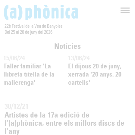
22è Festival de la Veu de Banyoles
Del 25 al 28 de juny del 2026
Notícies
15/06/24
13/06/24
Taller familiar 'La
El dijous 20 de juny,
llibreta titella de la
xerrada '20 anys, 20
mallerenga'
cartells'
30/12/21
Artistes de la 17a edició de
l’(a)phònica, entre els millors discs de
l’any