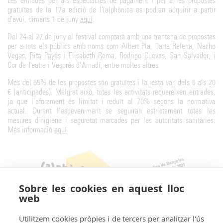
Les entrades per als espectacles de pagament i per a les propostes
gratuïtes de la 17a edició de l'(a)phònica es podran adquirir a partir
d'avui, dimarts 1 de juny
aquí
.
Del 24 al 27 de juny el festival comptarà amb una trentena de propostes
per a tots els públics amb noms com Albert Pla, Tarta Relena, Nacho
Vegas, Rita Payés i Elisabeth Roma, Rodrigo Cuevas, San Salvador, i
Cor de Teatre i Vesprés d’Arnadí, entre moltes altres.
Més del 65% de les propostes són gratuïtes i la resta van dels 6 als 20
€ (anticipades). Malgrat això, totes les activitats requereixen entrades,
ja que l’aforament és limitat i reduït al 70% segons la normativa
actual. Durant l’esdeveniment se seguiran estrictament totes les
mesures d’higiene i seguretat marcades per les autoritats sanitàries.
Més informació
aquí
Sobre les cookies en aquest lloc
web
Utilitzem cookies pròpies i de tercers per analitzar l'ús