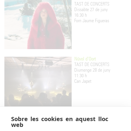
TAST DE CONCERTS
Dissabte 27 de juny
16:30 h
Forn Jaume Figueras
Núvol d’Oort
TAST DE CONCERTS
Diumenge 28 de juny
11:30 h
Can Japet
Sobre les cookies en aquest lloc
Los Sáez
web
TAST DE CONCERTS
Diumenge 28 de juny