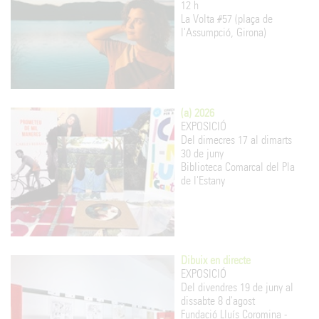
12 h
La Volta #57 (plaça de
l'Assumpció, Girona)
(a) 2026
EXPOSICIÓ
Del dimecres 17 al dimarts
30 de juny
Biblioteca Comarcal del Pla
de l'Estany
Dibuix en directe
EXPOSICIÓ
Del divendres 19 de juny al
dissabte 8 d'agost
Fundació Lluís Coromina -