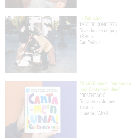
La Publicitat
TAST DE CONCERTS
Divendres 26 de juny
18:45 h
Can Pericus
Miqui Giménez: 'Canta-me’n
una! Canta-me’n dues'
PRESENTACIÓ
Dissabte 27 de juny
10:30 h
Llibreria L'Altell