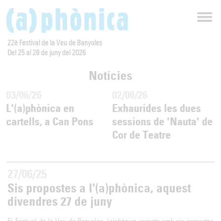
22è Festival de la Veu de Banyoles
Del 25 al 28 de juny del 2026
Notícies
03/06/26
02/06/26
L'(a)phònica en
Exhaurides les dues
cartells, a Can Pons
sessions de 'Nauta' de
Cor de Teatre
27/06/25
Sis propostes a l'(a)phònica, aquest
divendres 27 de juny