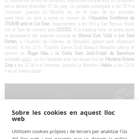
El Festival de la Veu de Banyoles, (a)phònica compta amb sis propostes
per a aquest divendres 27 de juny. La jornada començarà a les 18 h a
l'escenari Juanola La Muralla on, en el marc de les activitats
paral·leles, es durà a terme el concert de l'
Orquestra Simfònica de
l'EMMB amb el Cor Gran
. Seguidament, a les 19 h a Can Pericus, tindrà
lloc el Tast de concerts amb
LECOCQ
. A la mateixa hora, es podrà veure
la presentació del poemari musicat de
Blanca Llum Vidal + Los Sara
Fontan
, a l'Auditori de l'Ateneu de Banyoles (gratuït amb aforament
limitat). A les 22 h, l'Estrella Damm Club Natació Banyoles oferirà el
concert de
Roger Mas i la Cobla Sant Jordi-Ciutat de Barcelona
(entrades
aquí
). La nit s'acabarà amb les actuacions de
Manteca Groove
Corp
a les 22:30 h a l'escenari Juanola La Muralla i
Adala
, a les 23:55
h en el mateix espai.
Sobre les cookies en aquest lloc
web
Utilitzem cookies pròpies i de tercers per analitzar l'ús
del lloc web i per garantir que us donem la millor