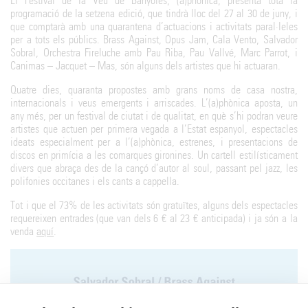
El Festival de la Veu de Banyoles, (a)phònica, presenta tota la
programació de la setzena edició, que tindrà lloc del 27 al 30 de juny, i
que comptarà amb una quarantena d’actuacions i activitats paral·leles
per a tots els públics. Brass Against, Opus Jam, Cala Vento, Salvador
Sobral, Orchestra Fireluche amb Pau Riba, Pau Vallvé, Marc Parrot, i
Canimas – Jacquet – Mas, són alguns dels artistes que hi actuaran.
Quatre dies, quaranta propostes amb grans noms de casa nostra,
internacionals i veus emergents i arriscades. L’(a)phònica aposta, un
any més, per un festival de ciutat i de qualitat, en què s’hi podran veure
artistes que actuen per primera vegada a l’Estat espanyol, espectacles
ideats especialment per a l’(a)phònica, estrenes, i presentacions de
discos en primícia a les comarques gironines. Un cartell estilísticament
divers que abraça des de la cançó d’autor al soul, passant pel jazz, les
polifonies occitanes i els cants a cappella.
Tot i que el 73% de les activitats són gratuïtes, alguns dels espectacles
requereixen entrades (que van dels 6 € al 23 € anticipada) i ja són a la
venda
aquí
.