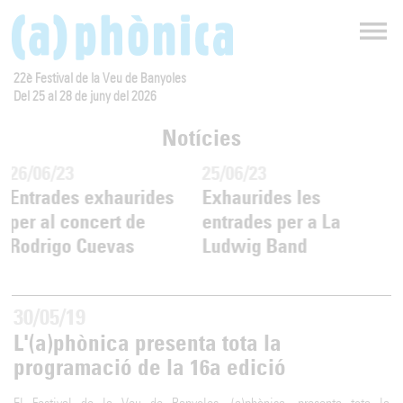
22è Festival de la Veu de Banyoles
Del 25 al 28 de juny del 2026
Notícies
26/06/23
25/06/23
Entrades exhaurides
Exhaurides les
per al concert de
entrades per a La
Rodrigo Cuevas
Ludwig Band
30/05/19
L'(a)phònica presenta tota la
programació de la 16a edició