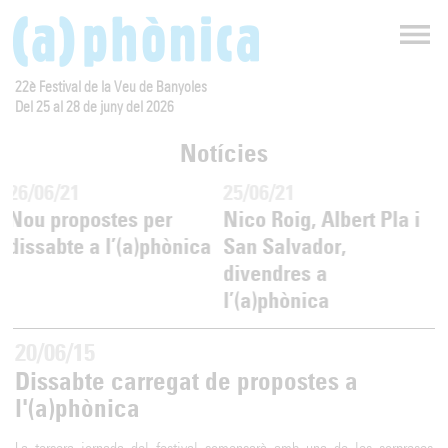
22è Festival de la Veu de Banyoles
Del 25 al 28 de juny del 2026
Notícies
26/06/21
25/06/21
2
Nou propostes per
Nico Roig, Albert Pla i
L
dissabte a l’(a)phònica
San Salvador,
a
divendres a
j
l’(a)phònica
20/06/15
Dissabte carregat de propostes a
l'(a)phònica