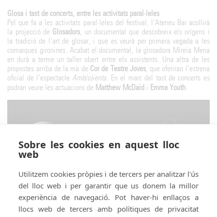
Glosa i tast de concerts, entre les activitats paral·leles
Pel que fa a les activitats paral·leles del festival, l’Ateneu Bar acollirà
la projecció de
Glosadors
, un documental que descobreix els orígens i
la tradició de l’art de glosar, i que es veurà per primera vegada a les
comarques gironines. Acabat el documental, la glosadora Mireia Mena
en durà a terme un taller obert entre els assistents. Una altra de les
propostes arriba de la mà de
Cor de Teatre Joves
, que oferiran l’estrena
oficial de l’espectacle
Amb(o)ients
. En el marc del tast de concerts es
podran veure les actuacions de
Matthew McDaid
i
Emma Youth
.
Sobre les cookies en aquest lloc
web
Utilitzem cookies pròpies i de tercers per analitzar l'ús
del lloc web i per garantir que us donem la millor
experiència de navegació. Pot haver-hi enllaços a
llocs web de tercers amb polítiques de privacitat