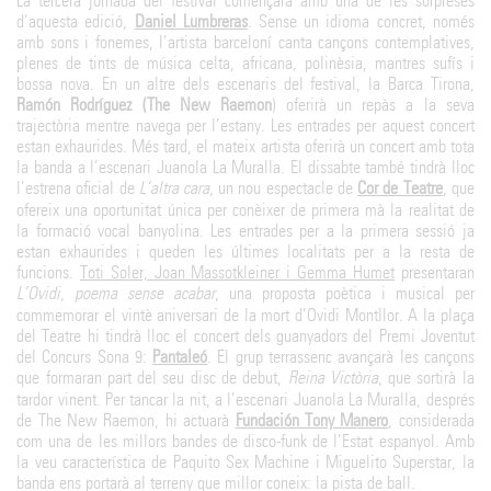
La tercera jornada del festival començarà amb una de les sorpreses
d’aquesta edició,
Daniel Lumbreras
. Sense un idioma concret, només
amb sons i fonemes, l’artista barceloní canta cançons contemplatives,
plenes de tints de música celta, africana, polinèsia, mantres sufís i
bossa nova. En un altre dels escenaris del festival, la Barca Tirona,
Ramón Rodríguez (The New Raemon
) oferirà un repàs a la seva
trajectòria mentre navega per l’estany. Les entrades per aquest concert
estan exhaurides. Més tard, el mateix artista oferirà un concert amb tota
la banda a l’escenari Juanola La Muralla. El dissabte també tindrà lloc
l’estrena oficial de
L’altra cara
, un nou espectacle de
Cor de Teatre
, que
ofereix una oportunitat única per conèixer de primera mà la realitat de
la formació vocal banyolina. Les entrades per a la primera sessió ja
estan exhaurides i queden les últimes localitats per a la resta de
funcions.
Toti Soler, Joan Massotkleiner i Gemma Humet
presentaran
L’Ovidi, poema sense acabar
, una proposta poètica i musical per
commemorar el vintè aniversari de la mort d’Ovidi Montllor. A la plaça
del Teatre hi tindrà lloc el concert dels guanyadors del Premi Joventut
del Concurs Sona 9:
Pantaleó
. El grup terrassenc avançarà les cançons
que formaran part del seu disc de debut,
Reina Victòria
, que sortirà la
tardor vinent. Per tancar la nit, a l’escenari Juanola La Muralla, després
de The New Raemon, hi actuarà
Fundación Tony Manero
, considerada
com una de les millors bandes de disco-funk de l’Estat espanyol. Amb
la veu característica de Paquito Sex Machine i Miguelito Superstar, la
banda ens portarà al terreny que millor coneix: la pista de ball.