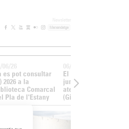
Newsletter
Marxandatge
/06/26
06/06/26
 es pot consultar
El dissabte 13 de
) 2026 a la
juny, l'(a)phònica
iblioteca Comarcal
aterra a La Volta
l Pla de l'Estany
(Girona)
garantir que