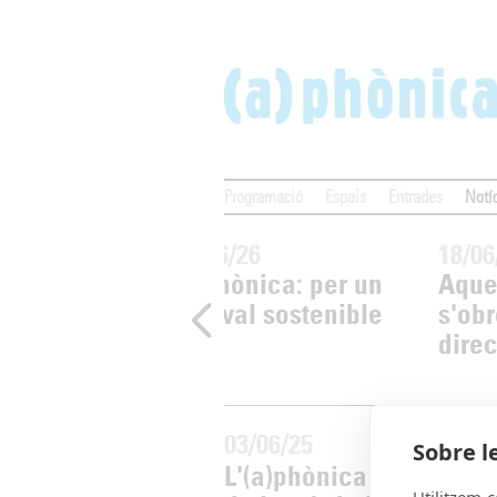
Programació
Espais
Entrades
Notí
20/06/26
18/06
nica escalfa
(a)phònica: per un
Aque
amb 'Nauta'
festival sostenible
s'obr
de Teatre
direc
03/06/25
Sobre l
L'(a)phònica arriba a la
Utilitzem c