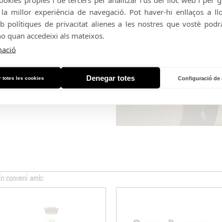
da
a millor experiència de navegació. Pot haver-hi enllaços a l
b polítiques de privacitat alienes a les nostres que vostè podrà
presentació de l'(a)phònica, Festival
cert de Pau Brugada a la Jazz Cava.
no quan accedeixi als mateixos.
etit tocant als carrers de Banyoles,
mació
 musical: inclassificable, innovador i
ou projecte és una aposta valenta on
-hop es troba amb melodies delicades,
Denegar totes
 totes les cookies
Configuració de
zellades de
neo-soul
configuren un
s es poden adquirir
aquí
.
En conveni amb: