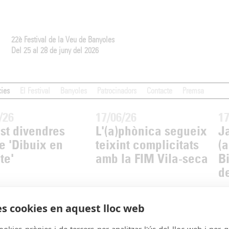
22è Festival de la Veu de Banyoles
Del 25 al 28 de juny del 2026
cies
El Festival
Banyoles
Patrocinadors
Contacte
Premsa
/26
17/06/26
17
st divendres
L'(a)phònica segueix
Ja
e 'Dibuix en
teixint complicitats
(a
te'
amb la FIM Vila-seca
B
de
es cookies en aquest lloc web
 Jazz Cava de Vic,
ookies pròpies i de tercers per analitzar l'ús del lloc web i per 