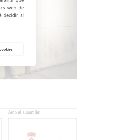
locs web de
 decidir si
 cookies
Amb el suport de:
Amb el suport de: