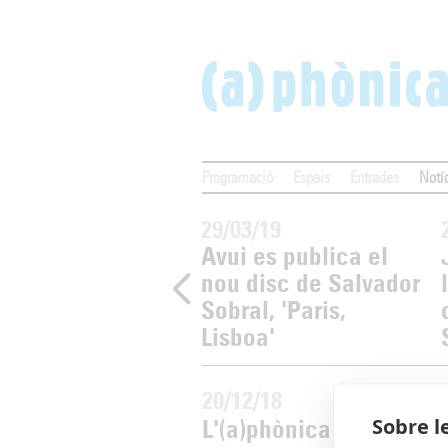
Programació
Espais
Entrades
Notí
04/19
29/03/19
cert de
Avui es publica el
sentació de
nou disc de Salvador
a)phònica amb El
Sobral, 'Paris,
t de Cal Eril
Lisboa'
20/12/18
Sobre l
L'(a)phònica ja té dates: