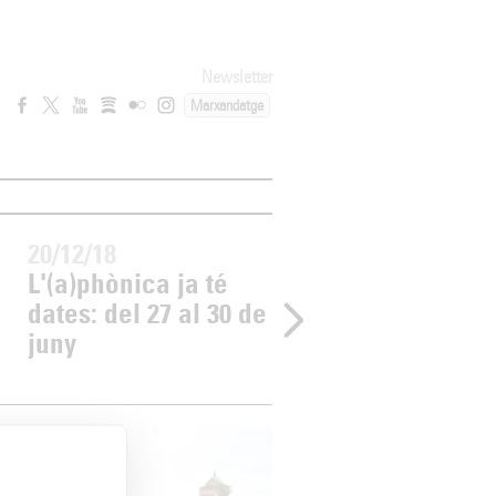
Newsletter
Marxandatge
20/12/18
08/11/18
L'(a)phònica ja té
Jornada sobre ge
dates: del 27 al 30 de
i organització de
juny
festivals de
l'Associació Xàf