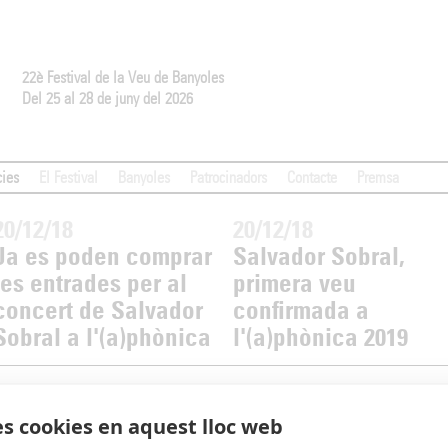
22è Festival de la Veu de Banyoles
Del 25 al 28 de juny del 2026
cies
El Festival
Banyoles
Patrocinadors
Contacte
Premsa
20/12/18
20/12/18
Ja es poden comprar
Salvador Sobral,
les entrades per al
primera veu
concert de Salvador
confirmada a
Sobral a l'(a)phònica
l'(a)phònica 2019
es cookies en aquest lloc web
 del 27 al 30 de juny