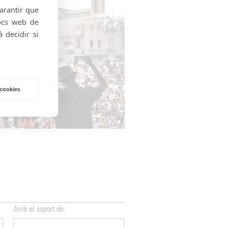
garantir que
locs web de
 decidir si
 cookies
Amb el suport de:
Amb el suport de: