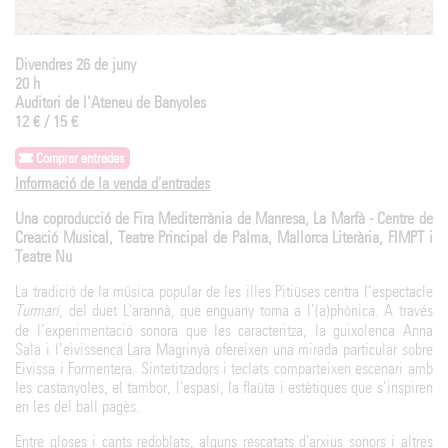
Divendres 26 de juny
20 h
Auditori de l’Ateneu de Banyoles
12 € / 15 €
Comprar entrades
Informació de la venda d'entrades
Una coproducció de Fira Mediterrània de Manresa, La Marfà - Centre de
Creació Musical, Teatre Principal de Palma, Mallorca Literària, FIMPT i
Teatre Nu
La tradició de la música popular de les illes Pitiüses centra l’espectacle
Turmarí
, del duet L'arannà, que enguany torna a l’(a)phònica. A través
de l’experimentació sonora que les caracteritza, la guixolenca Anna
Sala i l’eivissenca Lara Magrinyà ofereixen una mirada particular sobre
Eivissa i Formentera. Sintetitzadors i teclats comparteixen escenari amb
les castanyoles, el tambor, l'espasí, la flaüta i estètiques que s’inspiren
en les del ball pagès.
Entre gloses i cants redoblats, alguns rescatats d'arxius sonors i altres