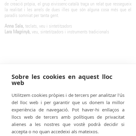
de creació pròpia, el grup eivissenc-català traça un relat que ressegueix
la realitat i les arrels de dues illes que són alguna cosa més que el
paradís somniat per tanta gent.
Anna Sala
teclats, veu i sintetitzadors
Lara Magrinyà
veu, sintetitzadors i instruments tradicionals
Sobre les cookies en aquest lloc
web
Utilitzem cookies pròpies i de tercers per analitzar l'ús
del lloc web i per garantir que us donem la millor
experiència de navegació. Pot haver-hi enllaços a
llocs web de tercers amb polítiques de privacitat
alienes a les nostres que vostè podrà decidir si
accepta o no quan accedeixi als mateixos.