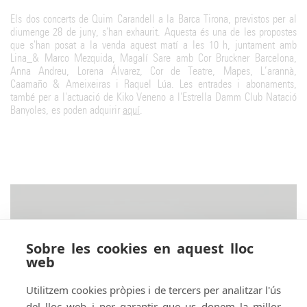
Els dos concerts de Quim Carandell a la Barca Tirona, previstos per al
diumenge 28 de juny, s'han exhaurit. Aquesta és una de les propostes
que s'han posat a la venda aquest matí a les 10 h, juntament amb
Lina_& Marco Mezquida, Magalí Sare amb Cor Bruckner Barcelona,
Anna Andreu, Lorena Álvarez, Cor de Teatre, Mapes, L’arannà,
Caamaño & Ameixeiras i Raquel Lúa. Les entrades i abonaments,
també per a l'actuació de Kiko Veneno a l'Estrella Damm Club Natació
Banyoles, es poden adquirir
aquí
.
Sobre les cookies en aquest lloc
web
Utilitzem cookies pròpies i de tercers per analitzar l'ús
del lloc web i per garantir que us donem la millor