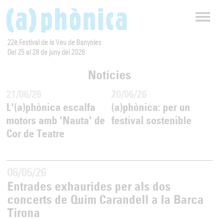
22è Festival de la Veu de Banyoles
Del 25 al 28 de juny del 2026
Notícies
21/06/26
20/06/26
L'(a)phònica escalfa
(a)phònica: per un
motors amb 'Nauta' de
festival sostenible
Cor de Teatre
06/05/26
Entrades exhaurides per als dos
concerts de Quim Carandell a la Barca
Tirona