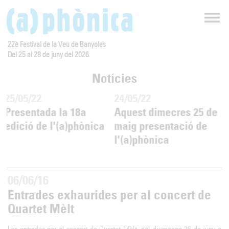
22è Festival de la Veu de Banyoles
Del 25 al 28 de juny del 2026
Notícies
25/05/22
24/05/22
2
Presentada la 18a
Aquest dimecres 25 de
L
edició de l'(a)phònica
maig presentació de
h
l'(a)phònica
a
06/06/16
Entrades exhaurides per al concert de
Quartet Mèlt