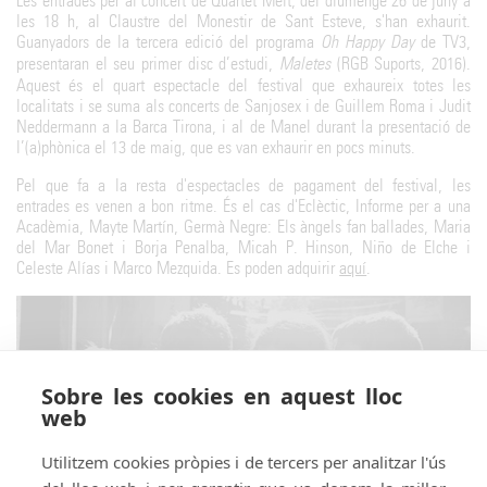
Les entrades per al concert de Quartet Mèlt, del diumenge 26 de juny a
les 18 h, al Claustre del Monestir de Sant Esteve, s'han exhaurit.
Guanyadors de la tercera edició del programa
Oh Happy Day
de TV3,
presentaran el seu primer disc d’estudi,
Maletes
(RGB Suports, 2016).
Aquest és el quart espectacle del festival que exhaureix totes les
localitats i se suma als concerts de Sanjosex i de Guillem Roma i Judit
Neddermann a la Barca Tirona, i al de Manel durant la presentació de
l’(a)phònica el 13 de maig, que es van exhaurir en pocs minuts.
Pel que fa a la resta d'espectacles de pagament del festival, les
entrades es venen a bon ritme. És el cas d'Eclèctic, Informe per a una
Acadèmia, Mayte Martín, Germà Negre: Els àngels fan ballades, Maria
del Mar Bonet i Borja Penalba, Micah P. Hinson, Niño de Elche i
Celeste Alías i Marco Mezquida. Es poden adquirir
aquí
.
Sobre les cookies en aquest lloc
web
Utilitzem cookies pròpies i de tercers per analitzar l'ús