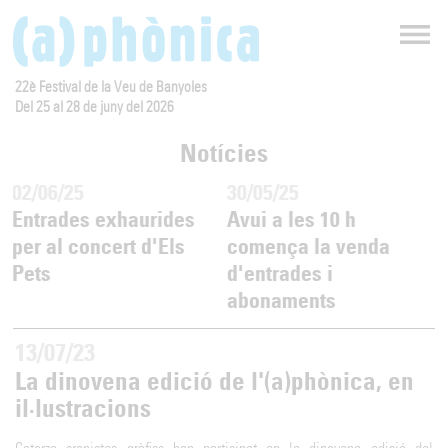
22è Festival de la Veu de Banyoles
Del 25 al 28 de juny del 2026
Notícies
02/06/25
30/05/25
Entrades exhaurides
Avui a les 10 h
per al concert d'Els
comença la venda
Pets
d'entrades i
abonaments
13/07/23
La dinovena edició de l'(a)phònica, en
il·lustracions