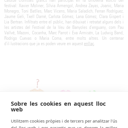
Catorze cronistes gràfics han participat en la dinovena edició del
festival: Xavier Moliner, Sílvia Armengol, Andrea Zayas, Joanic, Maria
Monegro, Toni Batlles, Marc Vicens, Maria Saladich, Ferran Rodríguez,
Jaume Geli, Txell Darné, Carlota Gómez, Lana Gómez, Clara Gispert i
Lia Bertran. Infiltrats entre el públic, han dibuixat i retratat alguns dels i
les artistes del Festival de la Veu de Banyoles d'enguany, com Pau
Vallvé, Mazoni, Cocanha, Marc Parrot i Eva Armisén, La Ludwig Band,
Rodrigo Cuevas o Maria Coma, entre molts altres. Un centenar
d'il·lustracions que ja es poden veure en aquest
enllaç
.
Sobre les cookies en aquest lloc
web
Utilitzem cookies pròpies i de tercers per analitzar l'ús
del lloc web i per garantir que us donem la millor