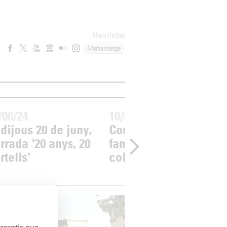
Newsletter
Marxandatge
/06/24
10/06/24
 dijous 20 de juny,
Comença la proposta
rrada '20 anys, 20
familiar 'Ruta del
rtells'
collage'!
garantir que