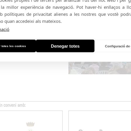
a millor experiència de navegació. Pot haver-hi enllaços a l
b polítiques de privacitat alienes a les nostres que vostè podrà
glésia de Santa Maria dels Turers la
any (17 h, gratuït). Una jornada per
no quan accedeixi als mateixos.
brar la bona forma del moviment coral
mació
Grup de caramelles de Sant Miquel de
 Cívic de Porqueres, Coral Veus de
Plenitud del Casal de la gent gran de
Denegar totes
 totes les cookies
Configuració de
Can Puig.
En conveni amb: