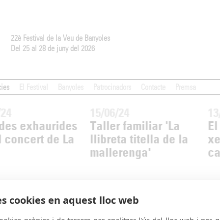
22è Festival de la Veu de Banyoles
Del 25 al 28 de juny del 2026
cies
El Festival
Banyoles
Patrocinadors
Contacte
Premsa
/24
15/06/24
13
ades exhaurides
Taller familiar 'La
El
l concert de La
llibreta titella de la
xe
mallerenga'
ca
es cookies en aquest lloc web
bada de Cantaires
ookies pròpies i de tercers per analitzar l'ús del lloc web i per 