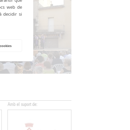
locs web de
 decidir si
 cookies
Amb el suport de:
Amb el suport de: