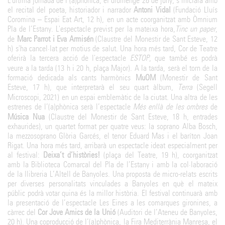
L'última jornada de l’(a)phònica, el diumenge 26 de juny, s’iniciarà amb
el recital del poeta, historiador i narrador
Antoni Vidal
(Fundació Lluís
Coromina – Espai Eat Art, 12 h), en un acte coorganitzat amb Òmnium
Pla de l’Estany. L'espectacle previst per la mateixa hora,
Tinc un paper
,
de
Marc Parrot i Eva Armisén
(Claustre del Monestir de Sant Esteve, 12
h) s'ha cancel·lat per motius de salut. Una hora més tard, Cor de Teatre
oferirà la tercera acció de l'espectacle
ESTOP
, que també es podrà
veure a la tarda (13 h i 20 h, plaça Major). A la tarda, serà el torn de la
formació dedicada als cants harmònics
MuOM
(Monestir de Sant
Esteve, 17 h), que interpretarà el seu quart àlbum,
Terra
(Segell
Microscopi, 2021) en un espai emblemàtic de la ciutat. Una altra de les
estrenes de l’(a)phònica serà l’espectacle
Més enllà de les ombres
de
Música Nua
(Claustre del Monestir de Sant Esteve, 18 h, entrades
exhaurides), un quartet format per quatre veus: la soprano Alba Bosch,
la mezzosoprano Glòria Garcés, el tenor Eduard Mas i el baríton Joan
Rigat. Una hora més tard, arribarà un espectacle ideat especialment per
al festival:
Deixa’t d’històries!
(plaça del Teatre, 19 h), coorganitzat
amb la Biblioteca Comarcal del Pla de l’Estany i amb la col·laboració
de la llibreria L’Altell de Banyoles. Una proposta de micro-relats escrits
per diverses personalitats vinculades a Banyoles en què el mateix
públic podrà votar quina és la millor història. El festival continuarà amb
la presentació de l’espectacle Les Eines a les comarques gironines, a
càrrec del
Cor Jove Amics de la Unió
(Auditori de l’Ateneu de Banyoles,
20 h). Una coproducció de l’(a)phònica, la Fira Mediterrània Manresa, el