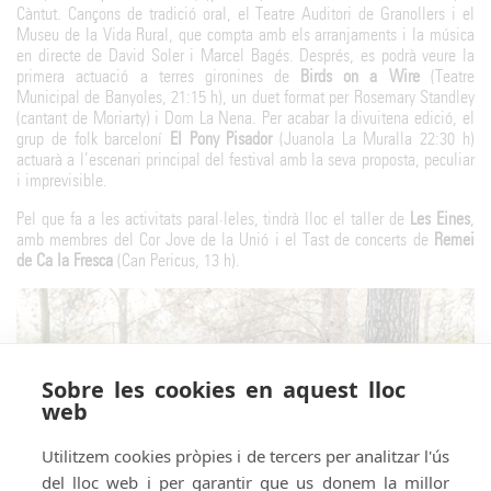
Càntut. Cançons de tradició oral, el Teatre Auditori de Granollers i el
Museu de la Vida Rural, que compta amb els arranjaments i la música
en directe de David Soler i Marcel Bagés. Després, es podrà veure la
primera actuació a terres gironines de
Birds on a Wire
(Teatre
Municipal de Banyoles, 21:15 h), un duet format per Rosemary Standley
(cantant de Moriarty) i Dom La Nena. Per acabar la divuitena edició, el
grup de folk barceloní
El Pony Pisador
(Juanola La Muralla 22:30 h)
actuarà a l’escenari principal del festival amb la seva proposta, peculiar
i imprevisible.
Pel que fa a les activitats paral·leles, tindrà lloc el taller de
Les Eines
,
amb membres del Cor Jove de la Unió i el Tast de concerts de
Remei
de Ca la Fresca
(Can Pericus, 13 h).
Sobre les cookies en aquest lloc
web
Utilitzem cookies pròpies i de tercers per analitzar l'ús
del lloc web i per garantir que us donem la millor