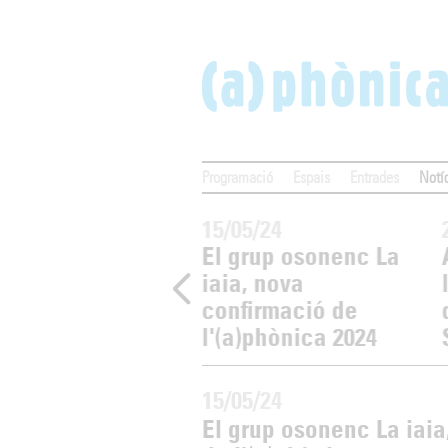
Programació
Espais
Entrades
Notí
05/24
15/05/24
est matí a les 10
El grup osonenc La
omença la venda
iaia, nova
ntrades per al
confirmació de
cert de La iaia
l'(a)phònica 2024
15/05/24
El grup osonenc La iaia