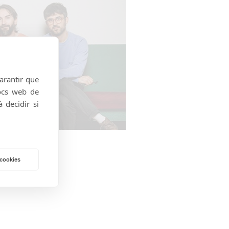
garantir que
locs web de
 decidir si
 cookies