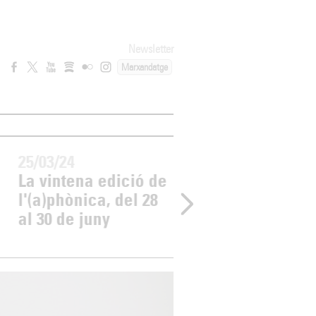
Newsletter
Marxandatge
25/03/24
14/07/23
La vintena edició de
Vídeo resum de l
l'(a)phònica, del 28
19a edició de
al 30 de juny
l'(a)phònica