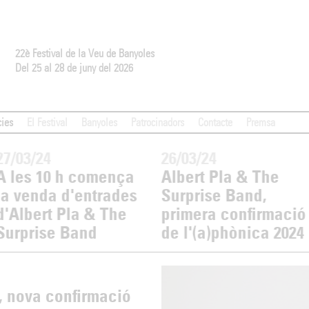
22è Festival de la Veu de Banyoles
Del 25 al 28 de juny del 2026
cies
El Festival
Banyoles
Patrocinadors
Contacte
Premsa
27/03/24
26/03/24
A les 10 h comença
Albert Pla & The
la venda d'entrades
Surprise Band,
d'Albert Pla & The
primera confirmació
Surprise Band
de l'(a)phònica 2024
, nova confirmació