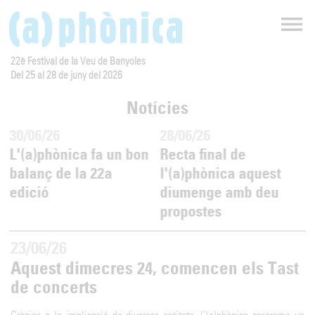
22è Festival de la Veu de Banyoles
Del 25 al 28 de juny del 2026
Notícies
30/06/26
28/06/26
L'(a)phònica fa un bon
Recta final de
balanç de la 22a
l'(a)phònica aquest
edició
diumenge amb deu
propostes
23/06/26
Aquest dimecres 24, comencen els Tast
de concerts