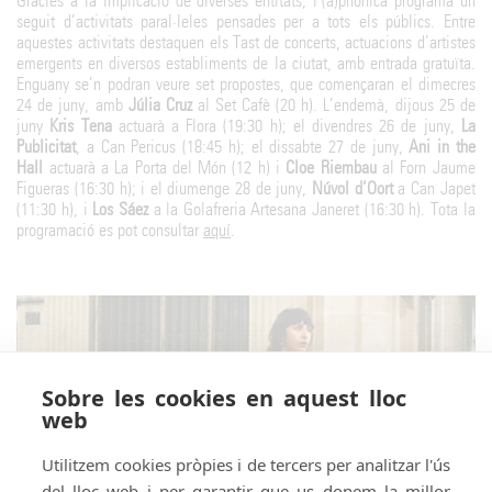
Gràcies a la implicació de diverses entitats, l’(a)phònica programa un
seguit d’activitats paral·leles pensades per a tots els públics. Entre
aquestes activitats destaquen els Tast de concerts, actuacions d’artistes
emergents en diversos establiments de la ciutat, amb entrada gratuïta.
Enguany se’n podran veure set propostes, que començaran el dimecres
24 de juny, amb
Júlia Cruz
al Set Cafè (20 h). L’endemà, dijous 25 de
juny
Kris Tena
actuarà a Flora (19:30 h); el divendres 26 de juny,
La
Publicitat
, a Can Pericus (18:45 h); el dissabte 27 de juny,
Ani in the
Hall
actuarà a La Porta del Món (12 h) i
Cloe Riembau
al Forn Jaume
Figueras (16:30 h); i el diumenge 28 de juny,
Núvol d’Oort
a Can Japet
(11:30 h), i
Los Sáez
a la Golafreria Artesana Janeret (16:30 h). Tota la
programació es pot consultar
aquí
.
Sobre les cookies en aquest lloc
web
Utilitzem cookies pròpies i de tercers per analitzar l'ús
del lloc web i per garantir que us donem la millor