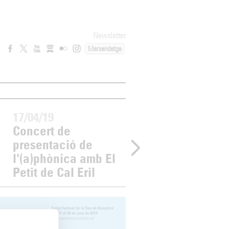
Newsletter
Marxandatge
17/04/19
29/03/19
Concert de
Avui es publica e
presentació de
nou disc de Salv
l'(a)phònica amb El
Sobral, 'Paris,
Petit de Cal Eril
Lisboa'