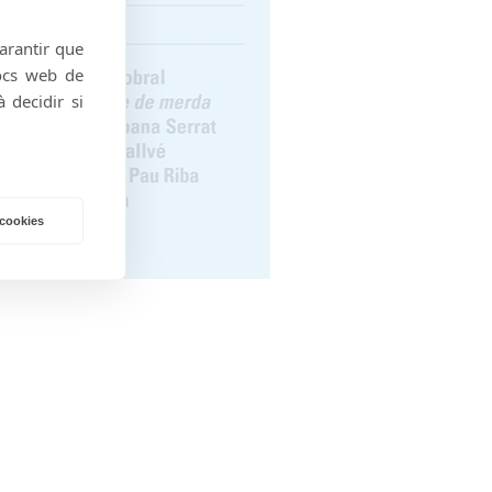
garantir que
locs web de
 decidir si
 cookies