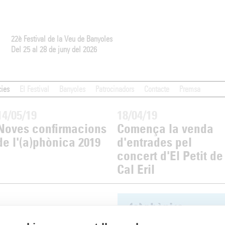
22è Festival de la Veu de Banyoles
Del 25 al 28 de juny del 2026
cies
El Festival
Banyoles
Patrocinadors
Contacte
Premsa
14/05/19
18/04/19
Noves confirmacions
Comença la venda
de l'(a)phònica 2019
d'entrades pel
concert d'El Petit de
Cal Eril
enda d'entrades i