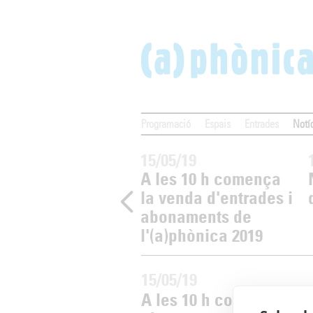
Programació
Espais
Entrades
Notí
05/19
15/05/19
aurides les
A les 10 h comença
rades per al
la venda d'entrades i
cert de Joana
abonaments de
rat
l'(a)phònica 2019
15/05/19
A les 10 h comença la v