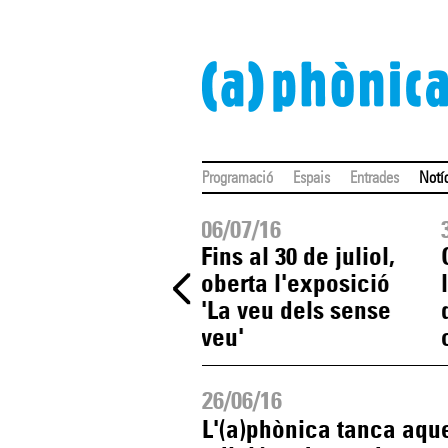
Programació
Espais
Entrades
Notí
07/16
06/07/16
à comencen les
Fins al 30 de juliol,
ades de veu de
oberta l'exposició
stiu és teu
'La veu dels sense
veu'
26/06/16
L'(a)phònica tanca aqu