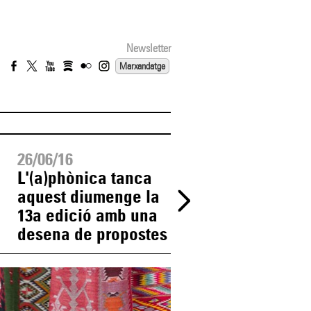
Newsletter
Marxandatge
26/06/16
25/06/16
L'(a)phònica tanca
Entrades exhauri
aquest diumenge la
per al concert de
13a edició amb una
Maria del Mar Bo
desena de propostes
i Borja Penalba