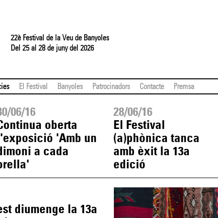
22è Festival de la Veu de Banyoles
Del 25 al 28 de juny del 2026
cies
El Festival
Banyoles
Patrocinadors
Contacte
Premsa
30/06/16
28/06/16
Continua oberta
El Festival
l'exposició 'Amb un
(a)phònica tanca
dimoni a cada
amb èxit la 13a
orella'
edició
est diumenge la 13a