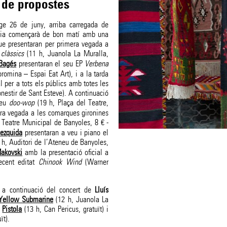
 de propostes
nge 26 de juny, arriba carregada de
l dia començarà de bon matí amb una
ue presentaran per primera vegada a
clàssics
(11 h, Juanola La Muralla,
 Bagés
presentaran el seu EP
Verbena
oromina – Espai Eat Art), i a la tarda
l per a tots els públics amb totes les
nestir de Sant Esteve). A continuació
seu
doo-wop
(19 h, Plaça del Teatre,
era vegada a les comarques gironines
 Teatre Municipal de Banyoles, 8 € -
ezquida
presentaran a veu i piano el
h, Auditori de l’Ateneu de Banyoles,
akovski
amb la presentació oficial a
ecent editat
Chinook Wind
(Warner
 i a continuació del concert de
Lluís
Yellow Submarine
(12 h, Juanola La
e
Pistola
(13 h, Can Pericus, gratuït) i
ït).