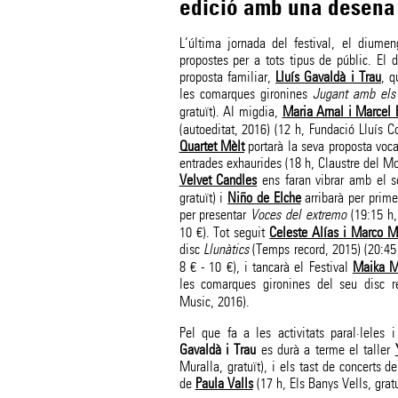
edició amb una desena
L’última jornada del festival, el diume
propostes per a tots tipus de públic. E
proposta familiar,
Lluís Gavaldà i Trau
, q
les comarques gironines
Jugant amb els 
gratuït). Al migdia,
Maria Arnal i Marcel
(autoeditat, 2016) (12 h, Fundació Lluís C
Quartet Mèlt
portarà la seva proposta voca
entrades exhaurides (18 h, Claustre del Mo
Velvet Candles
ens faran vibrar amb el 
gratuït) i
Niño de Elche
arribarà per prim
per presentar
Voces del extremo
(19:15 h,
10 €). Tot seguit
Celeste Alías i Marco M
disc
Llunàtics
(Temps record, 2015) (20:45 
8 € - 10 €), i tancarà el Festival
Maika M
les comarques gironines del seu disc r
Music, 2016).
Pel que fa a les activitats paral·leles
Gavaldà i Trau
es durà a terme el taller
Muralla, gratuït), i els tast de concerts d
de
Paula Valls
(17 h, Els Banys Vells, gratu