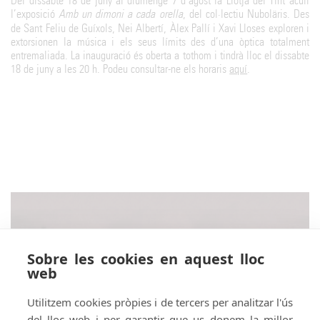
Del dissabte 18 de juny al diumenge 7 d’agost la Llotja del Tint acull
l’exposició
Amb un dimoni a cada orella
, del col·lectiu Nuboläris. Des
de Sant Feliu de Guíxols, Nei Albertí, Àlex Pallí i Xavi Lloses exploren i
extorsionen la música i els seus límits des d’una òptica totalment
entremaliada. La inauguració és oberta a tothom i tindrà lloc el dissabte
18 de juny a les 20 h. Podeu consultar-ne els horaris
aquí
.
Sobre les cookies en aquest lloc
web
Utilitzem cookies pròpies i de tercers per analitzar l'ús
del lloc web i per garantir que us donem la millor