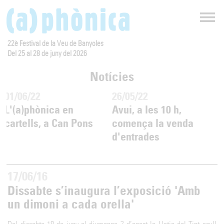
22è Festival de la Veu de Banyoles
Del 25 al 28 de juny del 2026
Notícies
01/06/22
26/05/22
2
L'(a)phònica en
Avui, a les 10 h,
P
cartells, a Can Pons
comença la venda
e
d'entrades
17/06/16
Dissabte s’inaugura l’exposició 'Amb
un dimoni a cada orella'