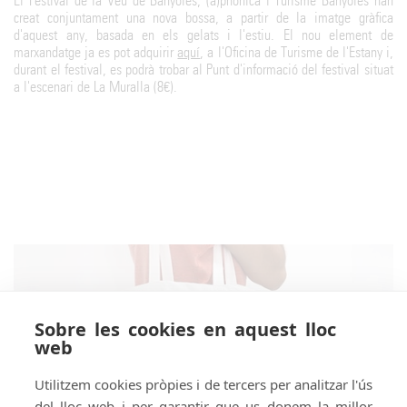
El Festival de la Veu de Banyoles, (a)phònica i Turisme Banyoles han
creat conjuntament una nova bossa, a partir de la imatge gràfica
d'aquest any, basada en els gelats i l'estiu. El nou element de
marxandatge ja es pot adquirir
aquí
, a l'Oficina de Turisme de l'Estany i,
durant el festival, es podrà trobar al Punt d'informació del festival situat
a l'escenari de La Muralla (8€).
Sobre les cookies en aquest lloc
web
Utilitzem cookies pròpies i de tercers per analitzar l'ús
del lloc web i per garantir que us donem la millor