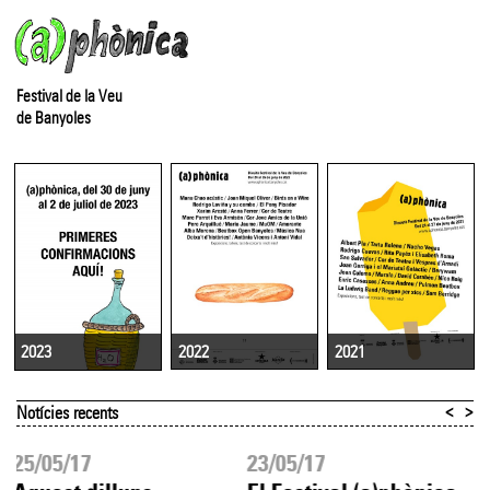
Festival de la Veu
de Banyoles
2022
2021
2023
<
>
Notícies recents
25/05/17
23/05/17