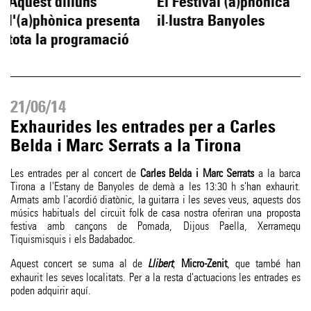
Aquest dilluns
El Festival (a)phònica
l'(a)phònica presenta
il·lustra Banyoles
tota la programació
21/06/14
Exhaurides les entrades per a Carles
Belda i Marc Serrats a la Tirona
Les entrades per al concert de
Carles Belda i Marc Serrats
a la barca
Tirona a l'Estany de Banyoles de demà a les 13:30 h s'han exhaurit.
Armats amb l'acordió diatònic, la guitarra i les seves veus, aquests dos
músics habituals del circuit folk de casa nostra oferiran una proposta
festiva amb cançons de Pomada, Dijous Paella, Xerramequ
Tiquismisquis i els Badabadoc.
Aquest concert se suma al de
Llibert
,
Micro-Zenit
, que també han
exhaurit les seves localitats. Per a la resta d'actuacions les entrades es
poden adquirir aquí.