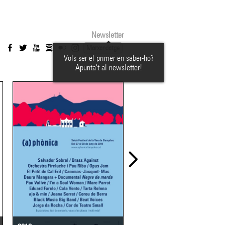
Newsletter
Marxandatge
Vols ser el primer en saber-ho?
Apunta't al newsletter!