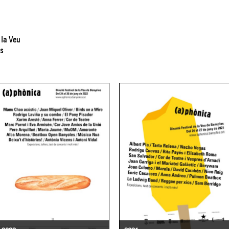
 la Veu
s