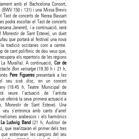
ntament amb el Bachcelona Consort,
h (BWV 150 i 131) i una Missa Brevis
el Tast de concerts de Nerea Bassart
 es podrà escoltar el Tast de concerts
esana Janeret), i a continuació, serà
l Monestir de Sant Esteve), un duet
Dufau que portarà al festival una nova
la tradició occitanes com a centre.
up de cant polifònic de deu veus que,
 recupera els repertoris de les regions
 La Muralla). A continuació,
Cor de
ectacle
Bon veïnatge
(19:30 h i 21 h,
llonès
Pere Figueres
presentarà a les
el seu sisè disc, en un concert
any (19:45 h, Teatre Municipal de
à veure l’actuació de l’artista
que oferirà la seva primera actuació a
h, Monestir de Sant Esteve). Una
 veu s’entronca amb cants d’arrel
 melismes arabescos i els harmònics
n
La Ludwig Band
(21 h, Auditori de
, que realitzaran el primer dels tres
n què estrenaran les cançons del seu