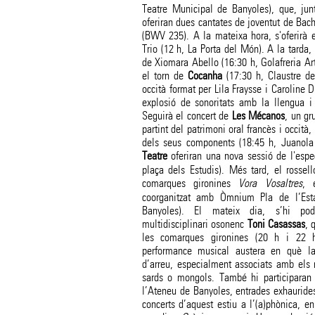
Teatre Municipal de Banyoles), que, ju
oferiran dues cantates de joventut de Bac
(BWV 235). A la mateixa hora, s'oferirà 
Trio (12 h, La Porta del Món). A la tarda,
de Xiomara Abello (16:30 h, Golafreria Art
el torn de
Cocanha
(17:30 h, Claustre de
occità format per Lila Fraysse i Caroline 
explosió de sonoritats amb la llengua i 
Seguirà el concert de
Les
Mécanos
, un gr
partint del patrimoni oral francès i occità,
dels seus components (18:45 h, Juanola
Teatre
oferiran una nova sessió de l'esp
plaça dels Estudis). Més tard, el rosse
comarques gironines
Vora Vosaltres
, 
coorganitzat amb Òmnium Pla de l’Est
Banyoles). El mateix dia, s’hi podr
multidisciplinari osonenc
Toni Casassas
, 
les comarques gironines (20 h i 22 
performance musical austera en què la
d’arreu, especialment associats amb els
sards o mongols. També hi participara
l’Ateneu de Banyoles, entrades exhaurides)
concerts d’aquest estiu a l’(a)phònica, e