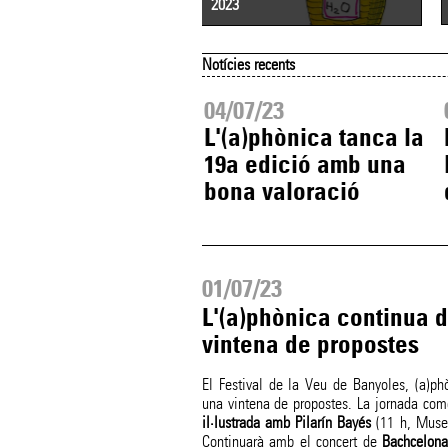
2023
Notícies recents
07/23
04/07/23
ima setmana per
L'(a)phònica tanca la
itar l'exposició
19a edició amb una
buix en directe'
bona valoració
01/07/23
L'(a)phònica continua 
vintena de propostes
El Festival de la Veu de Banyoles, (a)ph
una vintena de propostes. La jornada co
il·lustrada amb Pilarín Bayés
(11 h, Museu
Continuarà amb el concert de
Bachcelon