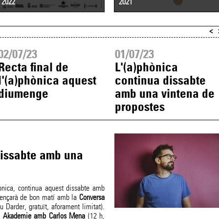
2022
2021
<
02/07/23
01/07/23
Recta final de
L'(a)phònica
l'(a)phònica aquest
continua dissabte
diumenge
amb una vintena de
propostes
dissabte amb una
ònica, continua aquest dissabte amb
mençarà de bon matí amb la
Conversa
 Darder, gratuït, aforament limitat).
a Akademie amb Carlos Mena
(12 h,