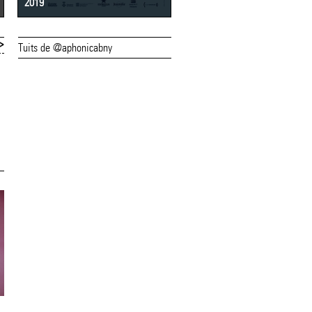
2019
2018
>
Tuits de @aphonicabny
29/06/23
28/06/23
L'(a)phònica
Aquest divendres
reafirma el seu
de juny comença
compromís amb la
l'(a)phònica
sostenibilitat