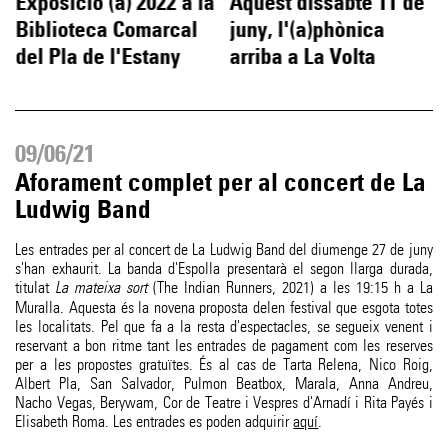
Exposició (a) 2022 a la
Aquest dissabte 11 de
Biblioteca Comarcal
juny, l'(a)phònica
del Pla de l'Estany
arriba a La Volta
09/06/21
Aforament complet per al concert de La
Ludwig Band
Les entrades per al concert de La Ludwig Band del diumenge 27 de juny
s'han exhaurit. La banda d'Espolla presentarà el segon llarga durada,
titulat
La mateixa sort
(The Indian Runners, 2021) a les 19:15 h a La
Muralla. Aquesta és la novena proposta delen festival que esgota totes
les localitats. Pel que fa a la resta d'espectacles, se segueix venent i
reservant a bon ritme tant les entrades de pagament com les reserves
per a les propostes gratuïtes. És al cas de Tarta Relena, Nico Roig,
Albert Pla, San Salvador, Pulmon Beatbox, Marala, Anna Andreu,
Nacho Vegas, Berywam, Cor de Teatre i Vespres d'Arnadí i Rita Payés i
Elisabeth Roma. Les entrades es poden adquirir
aquí
.