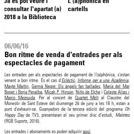
Ja es pot veure i
L'(a)phònica en
consultar l'apartat (a)
cartells
2018 a la Biblioteca
06/06/16
Bon ritme de venda d'entrades per als
espectacles de pagament
Les entrades per als espectacles de pagament de l'(a)phònica, s'estan
venent a bon ritme. És el cas d'
Eclèctic
,
Informe per a una Acadèmia
,
Mayte Martín
,
Germà Negre: Els àngels fan ballades
,
Maria del Mar
Bonet i Borja Penalba
,
Micah P. Hinson
,
Niño de Elche
i
Celeste Alías i
Marco Mezquida
. Per al concert de
Quartet Mèlt
al Claustre del
Monestir de Sant Esteve del diumenge 26 de juny a les 18 h, estan a
punt d'exhaurir-se. Guanyadors de la tercera edició del programa
Oh
Happy Day
de TV3, presentaran el seu primer disc d’estudi,
Maletes
(RGB Suports, 2016).
Les entrades i abonaments es poden adquirir
aquí
.