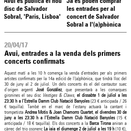
Avui es publica el nou
Ja es poden comprar
disc de Salvador
les entrades per al
Sobral, 'Paris, Lisboa'
concert de Salvador
Sobral a l'(a)phònica
20/04/17
Avui, entrades a la venda dels primers
concerts confirmats
Aquest matí a les 10 h comença la venda d'entrades per als primers
artistes confirmats per la 14a edició de l'(a)phònica, que tindrà lloc del
30 de juny al 2 de juliol. Un dels concerts és el del cantautor suec
d’origen argentí
José González
, que presentarà a les comarques
gironines el seu disc
Vestiges & Claws
,
el dissabte 1 de juliol a les
23:30 h a l’Estrella Damm Club Natació Banyoles
(23 € anticipada / 26
€ taquilla). També en el marc de l'estany actuarà la cantant i
trompetista
Andrea Motis & Joan Chamorro Quartet
,
el divendres 30 de
juny a les 23:30 h a l’Estrella Damm Club Natació Banyoles
(15 €
anticipada / 18 € taquilla). Els dos concerts a la
Barca Tirona
aniran a
càrrec del trio osonenc
La iaia el diumenge 2 de juliol a les 19 h
(10 €),