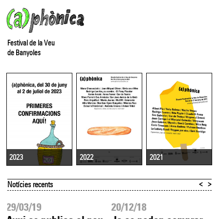
Festival de la Veu
de Banyoles
2022
2021
2023
<
>
Notícies recents
29/03/19
20/12/18