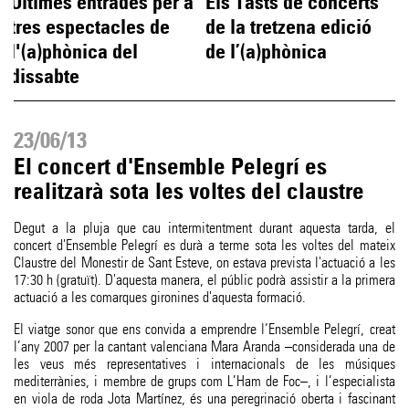
Últimes entrades per a
Els Tasts de concerts
tres espectacles de
de la tretzena edició
l'(a)phònica del
de l’(a)phònica
dissabte
23/06/13
El concert d'Ensemble Pelegrí es
realitzarà sota les voltes del claustre
Degut a la pluja que cau intermitentment durant aquesta tarda, el
concert d'Ensemble Pelegrí es durà a terme sota les voltes del mateix
Claustre del Monestir de Sant Esteve, on estava prevista l'actuació a les
17:30 h (gratuït). D'aquesta manera, el públic podrà assistir a la primera
actuació a les comarques gironines d'aquesta formació.
El viatge sonor que ens convida a emprendre l’Ensemble Pelegrí, creat
l’any 2007 per la cantant valenciana Mara Aranda –considerada una de
les veus més representatives i internacionals de les músiques
mediterrànies, i membre de grups com L’Ham de Foc–, i l’especialista
en viola de roda Jota Martínez, és una peregrinació oberta i fascinant