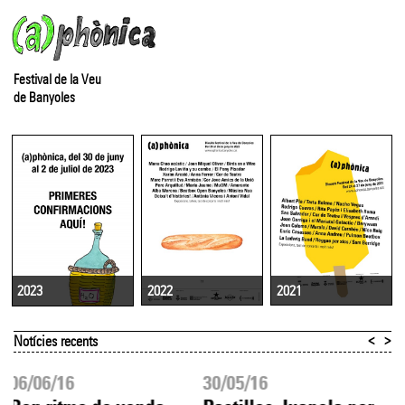
Festival de la Veu
de Banyoles
2022
2021
2023
<
>
Notícies recents
06/06/16
30/05/16
2