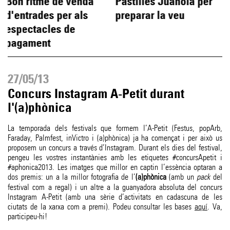
Bon ritme de venda
Pastilles Juanola per
d'entrades per als
preparar la veu
d
espectacles de
pagament
F
27/05/13
Concurs Instagram A-Petit durant
l'(a)phònica
La temporada dels festivals que formem l’A-Petit (Festus, popArb,
Faraday, Palmfest, inVictro i (a)phònica) ja ha començat i per això us
proposem un concurs a través d’Instagram. Durant els dies del festival,
pengeu les vostres instantànies amb les etiquetes #concursApetit i
#aphonica2013. Les imatges que millor en captin l’essència optaran a
dos premis: un a la millor fotografia de l’
(a)phònica
(amb un
pack
del
festival com a regal) i un altre a la guanyadora absoluta del concurs
Instagram A-Petit (amb una sèrie d’activitats en cadascuna de les
ciutats de la xarxa com a premi). Podeu consultar les bases
aquí
. Va,
participeu-hi!