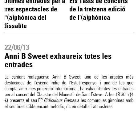
Últimes entrades per a
Els Tasts de concerts
tres espectacles de
de la tretzena edició
l'(a)phònica del
de l’(a)phònica
dissabte
22/06/13
Anni B Sweet exhaureix totes les
entrades
La cantant malaguenya Anni B Sweet, una de les artistes més
destacades de l’escena indie de l’Estat espanyol i una de les que
compta amb més projecció internacional, ha exhaurit totes les entrades
per al concert del Claustre del Monestir de Sant Esteve. A les 18:30 h (4
€) presenta el seu EP
Ridiculous Games
a les comarques gironines amb
el seu irresistible encant melòdic, ric en detalls i atmosferes.