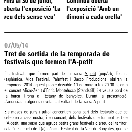
Fins al 30 de juliol,
Continua oberta
oberta l'exposició 'La
l'exposició 'Amb un
veu dels sense veu'
dimoni a cada orella'
07/05/14
Tret de sortida de la temporada de
festivals que formen l'A-petit
Els festivals que formen part de la xarxa
A-petit
(popArb, Festus,
(a)phònica, Vida Festival, Palmfest i Bacco Produccions) obriran la
temporada 2014 aquest proper dissabte 10 de maig a les 20.30 h, amb
el concert Micro-Zenit d’Enric Montefusco (Standstill) i 4 veus a bord de
la barca Tirona a l’Estany de Banyoles. Durant la presentació,
s'anunciaran algunes novetats al voltant de la xarxa A-petit.
Els mesos de juny i juliol concentren bona part dels festivals que se
celebren a casa nostra, i en concret, dels festivals que forment part de
l’A-petit, una xarxa que agrupa petits grans festivals d’arreu del territori
català. Es tracta de l’(a)phònica, Festival de la Veu de Banyoles, que se