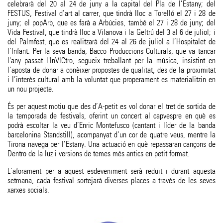
celebrarà del 20 al 24 de juny a la capital del Pla de l’Estany; del
FESTUS, Festival d’art al carrer, que tindrà lloc a Torelló el 27 i 28 de
juny; el popArb, que es farà a Arbúcies, també el 27 i 28 de juny; del
Vida Festival, que tindrà lloc a Vilanova i la Geltrú del 3 al 6 de juliol; i
del Palmfest, que es realitzarà del 24 al 26 de juliol a l’Hospitalet de
l’Infant. Per la seva banda, Bacco Produccions Culturals, que va tancar
l'any passat l'InVICtro, segueix treballant per la música, insistint en
l’aposta de donar a conèixer propostes de qualitat, des de la proximitat
i l’interès cultural amb la voluntat que properament es materialitzin en
un nou projecte.
És per aquest motiu que des d’A-petit es vol donar el tret de sortida de
la temporada de festivals, oferint un concert al capvespre en què es
podrà escoltar la veu d’Enric Montefusco (cantant i líder de la banda
barcelonina Standstill), acompanyat d’un cor de quatre veus, mentre la
Tirona navega per l’Estany. Una actuació en què repassaran cançons de
Dentro de la luz i versions de temes més antics en petit format.
L’aforament per a aquest esdeveniment serà reduït i durant aquesta
setmana, cada festival sortejarà diverses places a través de les seves
xarxes socials.