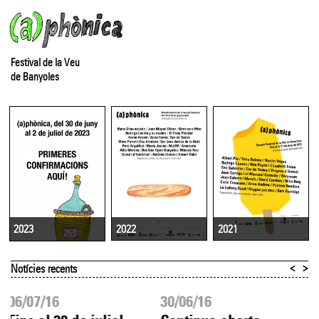
Festival de la Veu
de Banyoles
2022
2021
2023
<
>
Notícies recents
06/07/16
30/06/16