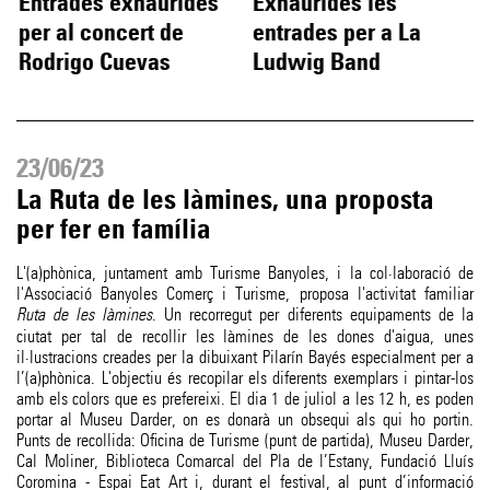
Entrades exhaurides
Exhaurides les
per al concert de
entrades per a La
Rodrigo Cuevas
Ludwig Band
23/06/23
La Ruta de les làmines, una proposta
per fer en família
L'(a)phònica, juntament amb Turisme Banyoles, i la col·laboració de
l'Associació Banyoles Comerç i Turisme, proposa l'activitat familiar
Ruta de les làmines
. Un recorregut per diferents equipaments de la
ciutat per tal de recollir les làmines de les dones d'aigua, unes
il·lustracions creades per la dibuixant Pilarín Bayés especialment per a
l’(a)phònica. L'objectiu és recopilar els diferents exemplars i pintar-los
amb els colors que es prefereixi. El dia 1 de juliol a les 12 h, es poden
portar al Museu Darder, on es donarà un obsequi als qui ho portin.
Punts de recollida: Oficina de Turisme (punt de partida), Museu Darder,
Cal Moliner, Biblioteca Comarcal del Pla de l’Estany, Fundació Lluís
Coromina - Espai Eat Art i, durant el festival, al punt d’informació