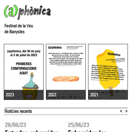
Festival de la Veu
de Banyoles
2022
2021
2023
<
>
Notícies recents
26/06/23
25/06/23