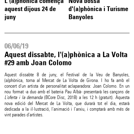
L'(a)phònica comença
Nova bossa
aquest dijous 24 de
d'(a)phònica i Turisme
juny
Banyoles
06/06/19
Aquest dissabte, l'(a)phònica a La Volta
#29 amb Joan Colomo
Aquest dissabte 8 de juny, el Festival de la Veu de Banyoles,
(a)phònica, torna al Mercat de La Volta de Girona. I ho fa amb el
concert d'un artista de personalitat aclaparadora: Joan Colomo. En un
nou format -a duo amb el bateria Pau Albà- presentarà les cançons de
L'oferta i la demanda
(BCore Disc, 2018) a les 12 h (gratuït). Aquesta
nova edició del Mercat de La Volta, que durarà tot el dia, estarà
dedicada a la il·lustració, l'animació i l'arxiu, i comptarà amb més de
vint parades d'artistes.