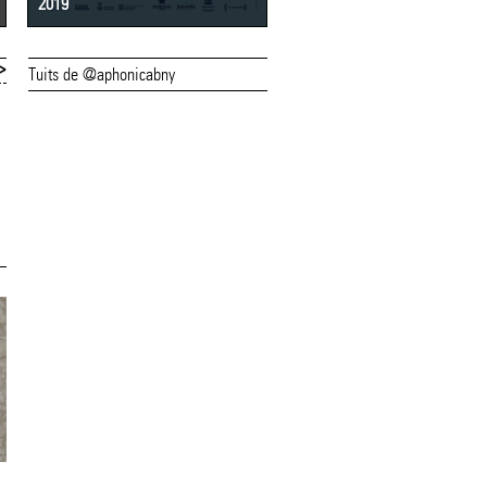
2019
2018
>
Tuits de @aphonicabny
14/06/22
13/06/22
Les entrades per al
Exposició (a) 202
concert de Joan
la Biblioteca
Miquel Oliver s'han
Comarcal del Pla
exhaurit
l'Estany