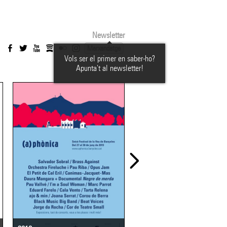
Newsletter
Marxandatge
Vols ser el primer en saber-ho?
Apunta't al newsletter!