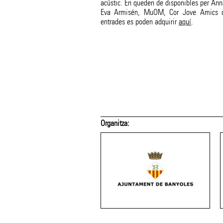
acústic. En queden de disponibles per Anna
Eva Armisén, MuOM, Cor Jove Amics d
entrades es poden adquirir
aquí
.
 suport de:
Amb el suport de: