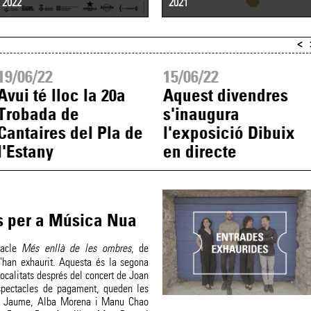
2022
2021
<
19/06/22
15/06/22
Avui té lloc la 20a
Aquest divendres
Trobada de
s'inaugura
Cantaires del Pla de
l'exposició Dibuix
l'Estany
en directe
s per a Música Nua
tacle
Més enllà de les ombres
, de
han exhaurit. Aquesta és la segona
localitats després del concert de Joan
espectacles de pagament, queden les
ria Jaume, Alba Morena i Manu Chao