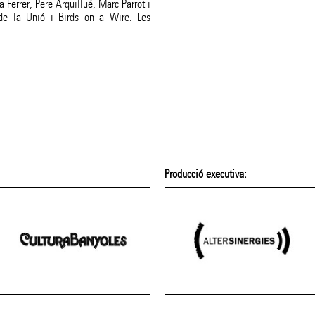
 Ferrer, Pere Arquillué, Marc Parrot i
e la Unió i Birds on a Wire. Les
Amb el patrocini de: