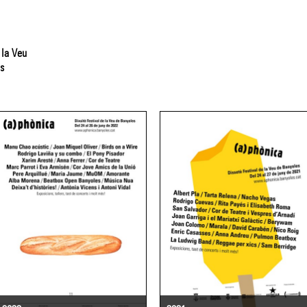
 la Veu
s