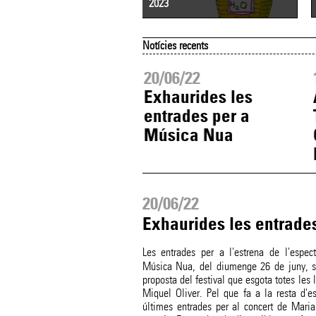
2023
Notícies recents
06/22
20/06/22
encen els Tast
Exhaurides les
Concerts
entrades per a
Música Nua
20/06/22
Exhaurides les entrade
Les entrades per a l'estrena de l'espec
Música Nua, del diumenge 26 de juny, s'
proposta del festival que esgota totes les 
Miquel Oliver. Pel que fa a la resta d'
últimes entrades per al concert de Ma