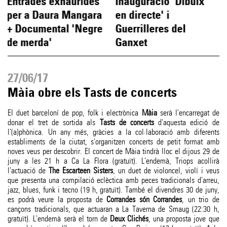
Entrades exhaurides
Inauguració 'Dibuix
per a Daura Mangara
en directe' i
+ Documental 'Negre
Guerrilleres del
de merda'
Ganxet
27/06/17
Màia obre els Tasts de concerts
El duet barceloní de pop, folk i electrònica
Màia
serà l'encarregat de
donar el tret de sortida als
Tasts de concerts
d'aquesta edició de
l'(a)phònica. Un any més, gràcies a la col·laboració amb diferents
establiments de la ciutat, s'organitzen concerts de petit format amb
noves veus per descobrir. El concert de Màia tindrà lloc el dijous 29 de
juny a les 21 h a Ca La Flora (gratuït). L'endemà, Triops acollirà
l'actuació de
The Escarteen Sisters
, un duet de violoncel, violí i veus
que presenta una compilació eclèctica amb peces tradicionals d'arreu,
jazz, blues, funk i tecno (19 h, gratuït). També el divendres 30 de juny,
es podrà veure la proposta de
Corrandes són Corrandes
, un trio de
cançons tradicionals, que actuaran a La Taverna de Smaug (22:30 h,
gratuït). L'endemà serà el torn de
Deux Clichés
, una proposta jove que