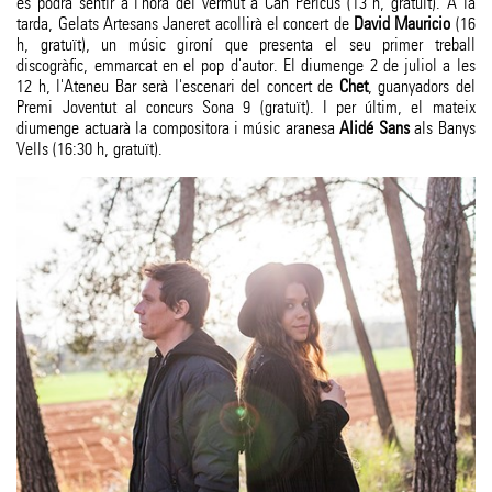
es podrà sentir a l'hora del vermut a Can Pericus (13 h, gratuït). A la
tarda, Gelats Artesans Janeret acollirà el concert de
David Mauricio
(16
h, gratuït), un músic gironí que presenta el seu primer treball
discogràfic, emmarcat en el pop d'autor. El diumenge 2 de juliol a les
12 h, l'Ateneu Bar serà l'escenari del concert de
Chet
, guanyadors del
Premi Joventut al concurs Sona 9 (gratuït). I per últim, el mateix
diumenge actuarà la compositora i músic aranesa
Alidé Sans
als Banys
Vells (16:30 h, gratuït).