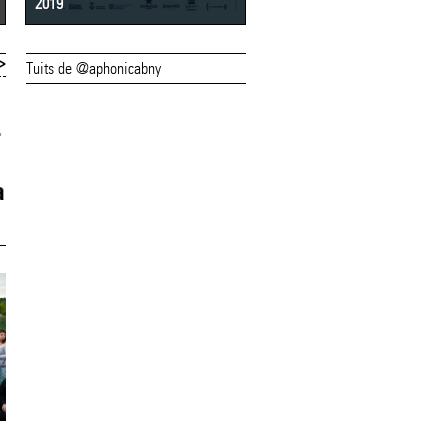
2019
2018
>
Tuits de @aphonicabny
23/10/13
28/06/13
Fotografia
Demà se subhast
guanyadora del
les obres de
a
concurs Instagram
l’exposició
A-Petit
Aficionats