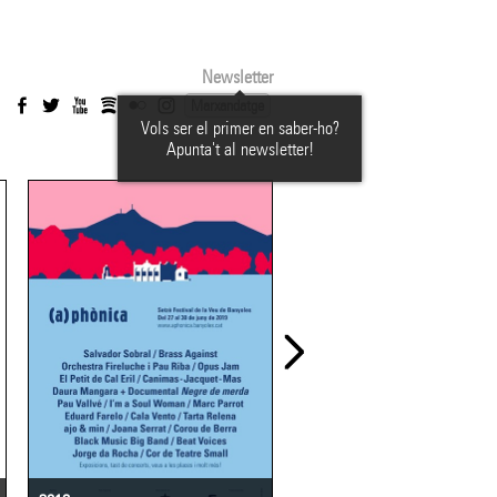
Newsletter
Marxandatge
Vols ser el primer en saber-ho?
Apunta't al newsletter!