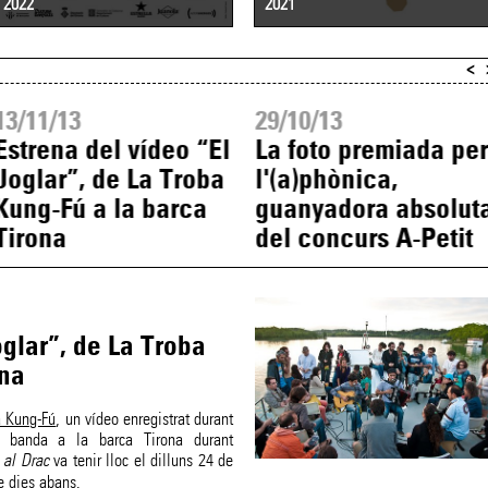
2022
2021
<
13/11/13
29/10/13
Estrena del vídeo “El
La foto premiada per
Joglar”, de La Troba
l'(a)phònica,
Kung-Fú a la barca
guanyadora absolut
Tirona
del concurs A-Petit
oglar”, de La Troba
ona
a Kung-Fú
, un vídeo enregistrat durant
a banda a la barca Tirona durant
 al Drac
va tenir lloc el dilluns 24 de
e dies abans.