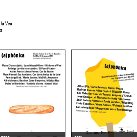
 la Veu
s