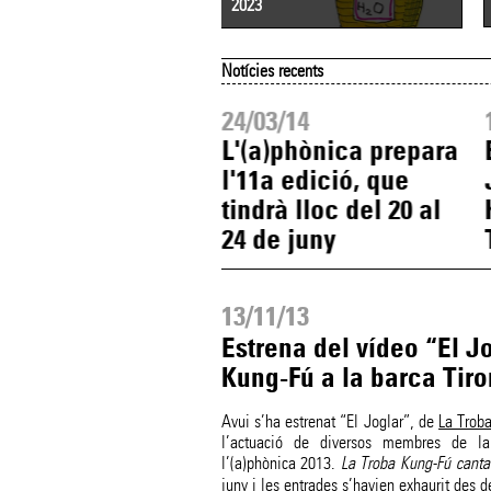
2023
Notícies recents
04/14
24/03/14
ge Drexler,
L'(a)phònica prepara
mer artista
l'11a edició, que
firmat a
tindrà lloc del 20 al
a)phònica 2014
24 de juny
13/11/13
Estrena del vídeo “El J
Kung-Fú a la barca Tir
Avui s’ha estrenat “El Joglar”, de
La Trob
l’actuació de diversos membres de l
l’(a)phònica 2013.
La Troba Kung-Fú canta
juny i les entrades s’havien exhaurit des d