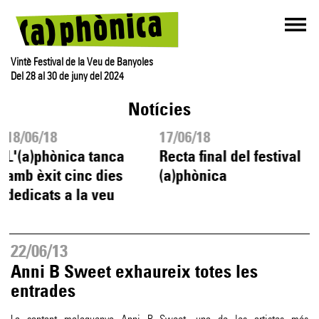
Vintè Festival de la Veu de Banyoles
Del 28 al 30 de juny del 2024
Notícies
18/06/18
17/06/18
1
L'(a)phònica tanca
Recta final del festival
L
amb èxit cinc dies
(a)phònica
d
dedicats a la veu
d
22/06/13
Anni B Sweet exhaureix totes les
entrades