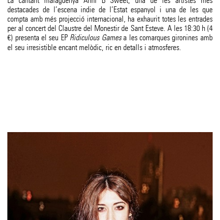
La cantant malaguenya Anni B Sweet, una de les artistes més
destacades de l’escena indie de l’Estat espanyol i una de les que
compta amb més projecció internacional, ha exhaurit totes les entrades
per al concert del Claustre del Monestir de Sant Esteve. A les 18:30 h (4
€) presenta el seu EP
Ridiculous Games
a les comarques gironines amb
el seu irresistible encant melòdic, ric en detalls i atmosferes.