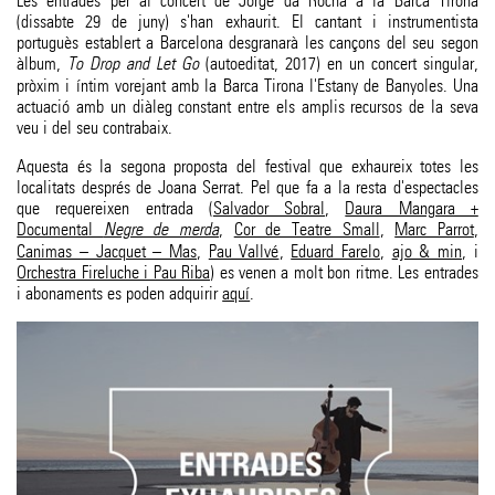
Les entrades per al concert de Jorge da Rocha a la Barca Tirona
(dissabte 29 de juny) s'han exhaurit. El cantant i instrumentista
portuguès establert a Barcelona desgranarà les cançons del seu segon
àlbum,
To Drop and Let Go
(autoeditat, 2017) en un concert singular,
pròxim i íntim vorejant amb la Barca Tirona l'Estany de Banyoles. Una
actuació amb un diàleg constant entre els amplis recursos de la seva
veu i del seu contrabaix.
Aquesta és la segona proposta del festival que exhaureix totes les
localitats després de Joana Serrat. Pel que fa a la resta d'espectacles
que requereixen entrada (
Salvador Sobral
,
Daura Mangara +
Documental
Negre de merda
,
Cor de Teatre Small
,
Marc Parrot
,
Canimas – Jacquet – Mas
,
Pau Vallvé
,
Eduard Farelo
,
ajo & min
, i
Orchestra Fireluche i Pau Riba
) es venen a molt bon ritme. Les entrades
i abonaments es poden adquirir
aquí
.