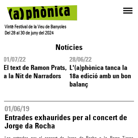
Vintè Festival de la Veu de Banyoles
Del 28 al 30 de juny del 2024
Notícies
01/07/22
28/06/22
El text de Ramon Prats,
L'(a)phònica tanca la
a la Nit de Narradors
18a edició amb un bon
balanç
01/06/19
Entrades exhaurides per al concert de
Jorge da Rocha