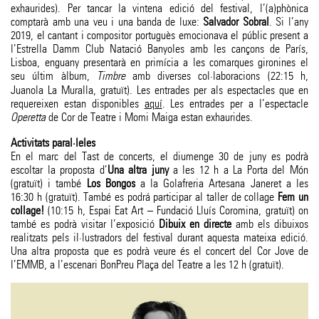
exhaurides). Per tancar la vintena edició del festival, l’(a)phònica
comptarà amb una veu i una banda de luxe:
Salvador Sobral
. Si l’any
2019, el cantant i compositor portuguès emocionava el públic present a
l’Estrella Damm Club Natació Banyoles amb les cançons de París,
Lisboa, enguany presentarà en primícia a les comarques gironines el
seu últim àlbum,
Timbre
amb diverses col·laboracions (22:15 h,
Juanola La Muralla, gratuït). Les entrades per als espectacles que en
requereixen estan disponibles
aquí
. Les entrades per a l’espectacle
Operetta
de Cor de Teatre i Momi Maiga estan exhaurides.
Activitats paral·leles
En el marc del Tast de concerts, el diumenge 30 de juny es podrà
escoltar la proposta d’
Una altra juny
a les 12 h a La Porta del Món
(gratuït) i també
Los Bongos
a la Golafreria Artesana Janeret a les
16:30 h (gratuït). També es podrá participar al taller de collage
Fem un
collage!
(10:15 h, Espai Eat Art – Fundació Lluís Coromina, gratuït) on
també es podrà visitar l’exposició
Dibuix en directe
amb els dibuixos
realitzats pels il·lustradors del festival durant aquesta mateixa edició.
Una altra proposta que es podrà veure és el concert del Cor Jove de
l’EMMB, a l’escenari BonPreu Plaça del Teatre a les 12 h (gratuït).