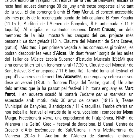
La 20a edició de l’(a)phònica, Festival de la Veu de Banyoles, encara la
recta final aquest diumenge 30 de juny amb tretze propostes al voltant
de la veu. El dia començarà amb
El Pony Menut
, el concert accessible
als més petits de la reconeguda banda de folk catalana El Pony Pisador
(11:15 h, Auditori de l’Ateneu de Banyoles, 8 € anticipada / 11 €
taquilla). Al migdia, el cantautor osonenc
Ernest Crusats
, un dels
membres de La iaia, mostrarà les cançons del seu projecte més
personal:
La font gelada
(13 h, Claustre del Monestir de Sant Esteve,
gratuït). Més tard, i per primera vegada a les comarques gironines, es
podran descobrir les veus d’
Alosa
. Un duet femení sorgit de les aules
del Taller de Músics Escola Superior d’Estudis Musicals (ESEM) que
s’ha convertit en tot un fenomen viral (17:30 h, Claustre del Monestir de
Sant Esteve, 8 € anticipada / 11 € taquilla). També torna al festival el
grup d’havaneres en femení
Les Anxovetes
, que enguany celebra el seu
desè aniversari (18:30 h, Bonpreu Plaça del Teatre, gratuït). Un altre
dels artistes que ja ha passat pel festival i hi torna enguany és
Marc
Parrot
, i en aquesta ocasió hi portarà
Turisme per la memòria
, un
espectacle amb motiu dels 30 anys de carrera (19:15 h, Teatre
Municipal de Banyoles, 8 anticipada / 11 € taquilla). També oferirà un
nou treball al festival el virtuós de la kora, vocalista i compositor
Momi
Maiga
. Preestrenarà
Kairo
, una coproducció de l’(a)phònica, FIMPT de
Vilanova i la Geltrú, Grec – Festival de Barcelona, El Canal, Centre de
Creació d’Arts Escèniques de Salt/Girona i Fira Mediterrània de
Manresa (20:45 h, Auditori de l’Ateneu de Banyoles, entrades