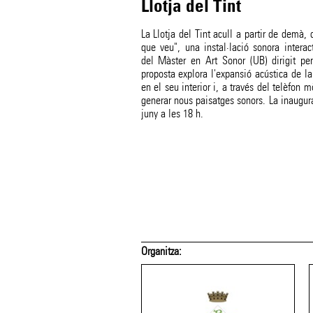
Llotja del Tint
La Llotja del Tint acull a partir de demà,
que veu", una instal·lació sonora interac
del Màster en Art Sonor (UB) dirigit p
proposta explora l'expansió acústica de la
en el seu interior i, a través del telèfon 
generar nous paisatges sonors. La inaugura
juny a les 18 h.
Organitza: