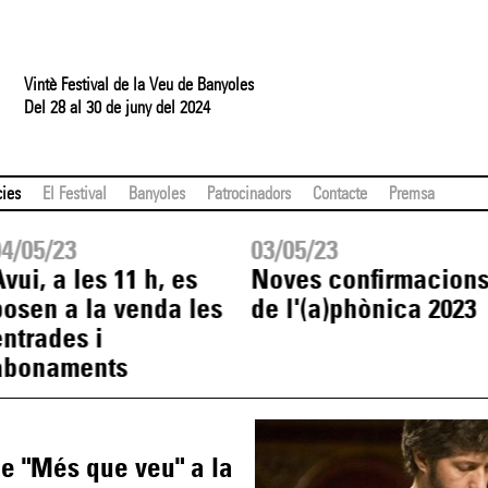
Vintè Festival de la Veu de Banyoles
Del 28 al 30 de juny del 2024
cies
El Festival
Banyoles
Patrocinadors
Contacte
Premsa
04/05/23
03/05/23
Avui, a les 11 h, es
Noves confirmacion
posen a la venda les
de l'(a)phònica 2023
entrades i
abonaments
e "Més que veu" a la