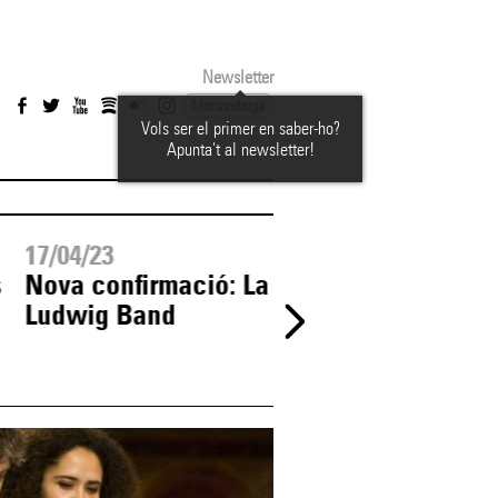
Newsletter
Marxandatge
Vols ser el primer en saber-ho?
Apunta't al newsletter!
17/04/23
30/12/22
s
Nova confirmació: La
Avui es posen a l
Ludwig Band
venda les entrad
per a l'estrena de
Rodrigo Cuevas