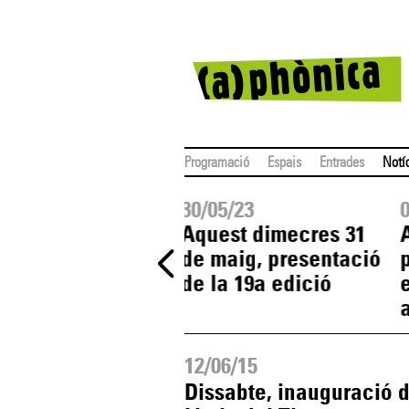
Programació
Espais
Entrades
Notí
5/23
30/05/23
a)phònica
Aquest dimecres 31
enta tota la
de maig, presentació
gramació de la
de la 19a edició
 edició
12/06/15
Dissabte, inauguració d