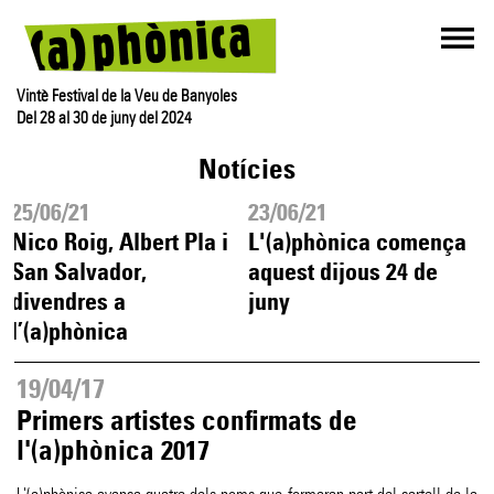
Vintè Festival de la Veu de Banyoles
Del 28 al 30 de juny del 2024
Notícies
25/06/21
23/06/21
Nico Roig, Albert Pla i
L'(a)phònica comença
San Salvador,
aquest dijous 24 de
divendres a
juny
l’(a)phònica
19/04/17
Primers artistes confirmats de
l'(a)phònica 2017