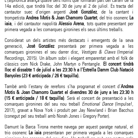
L'(a)phònica avança quatre dels noms que formaran part del cartell de la
14a edició, que tindrà lloc del 30 de juny al 2 de juliol. Es tracta del
cantautor suec d’origen argentí
José González
, de la cantant i
trompetista
Andrea Motis & Joan Chamorro Quartet
, del trio osonenc
La
iaia
, i del cantautor napolità
Alessio Arena
, tots quatre presentant per
primera vegada a les comarques gironines els seus últims treballs.
Considerat un dels artistes més destacats i emergents de la seva
generació,
José González
presentarà per primera vegada a les
comarques gironines el seu darrer disc,
Vestiges & Claws
(Imperial
Recordings, 2015). Un àlbum sobri i elegant emparentat amb el folk de
clàssics com Nick Drake, John Martyn o Pentangle.
El concert tindrà
lloc el dissabte 1 de juliol a les 23:30 h a l’Estrella Damm Club Natació
Banyoles (23 € anticipada / 26 € taquilla).
També amb l'estany de rerefons s’ha programat el concert d’
Andrea
Motis & Joan Chamorro Quartet el divendres 30 de juny a les 23:30 h
(15 € anticipada / 18 € taquilla)
. Serà el concert de presentació a les
comarques gironines del seu nou treball
Emotional Dance
(Impulse!,
2017), gravat a Nova York i produït per Jay Newland i Brian Bacchus
(conegut pel seu treball amb Norah Jones i Gregory Porter).
Damunt la Barca Tirona mentre navega per aquest paratge natural, el
trio osonenc
La iaia
presentaran per primera vegada a les comarques