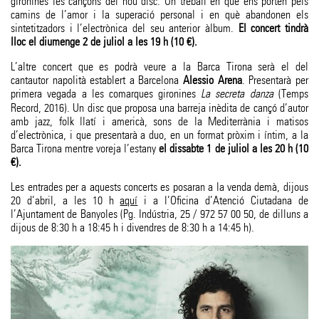
gironines les cançons del nou disc. Un treball en què ens porten pels
camins de l’amor i la superació personal i en què abandonen els
sintetitzadors i l’electrònica del seu anterior àlbum.
El concert tindrà
lloc el diumenge 2 de juliol a les 19 h (10 €).
L’altre concert que es podrà veure a la Barca Tirona serà el del
cantautor napolità establert a Barcelona
Alessio Arena
. Presentarà per
primera vegada a les comarques gironines
La secreta danza
(Temps
Record, 2016). Un disc que proposa una barreja inèdita de cançó d’autor
amb jazz, folk llatí i americà, sons de la Mediterrània i matisos
d’electrònica, i que presentarà a duo, en un format pròxim i íntim, a la
Barca Tirona mentre voreja l’estany
el dissabte 1 de juliol a les 20 h (10
€).
Les entrades per a aquests concerts es posaran a la venda demà, dijous
20 d’abril, a les 10 h
aquí
i a l’Oficina d’Atenció Ciutadana de
l’Ajuntament de Banyoles (Pg. Indústria, 25 / 972 57 00 50, de dilluns a
dijous de 8:30 h a 18:45 h i divendres de 8:30 h a 14:45 h).