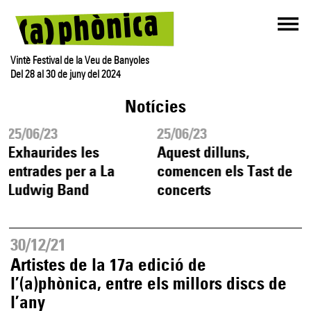
Vintè Festival de la Veu de Banyoles
Del 28 al 30 de juny del 2024
Notícies
25/06/23
25/06/23
Exhaurides les
Aquest dilluns,
entrades per a La
comencen els Tast de
Ludwig Band
concerts
30/12/21
Artistes de la 17a edició de
l’(a)phònica, entre els millors discs de
l’any