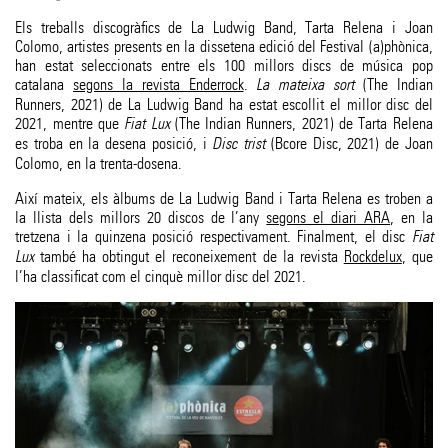
Els treballs discogràfics de La Ludwig Band, Tarta Relena i Joan
Colomo, artistes presents en la dissetena edició del Festival (a)phònica,
han estat seleccionats entre els 100 millors discs de música pop
catalana
segons la revista Enderrock
.
La mateixa sort
(The Indian
Runners, 2021) de La Ludwig Band ha estat escollit el millor disc del
2021, mentre que
Fiat Lux
(The Indian Runners, 2021) de Tarta Relena
es troba en la desena posició, i
Disc trist
(Bcore Disc, 2021) de Joan
Colomo, en la trenta-dosena.
Així mateix, els àlbums de La Ludwig Band i Tarta Relena es troben a
la llista dels millors 20 discos de l’any
segons el diari ARA
, en la
tretzena i la quinzena posició respectivament. Finalment, el disc
Fiat
Lux
també ha obtingut el reconeixement de la revista
Rockdelux
, que
l’ha classificat com el cinquè millor disc del 2021.