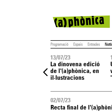
Programació
Espais
Entrades
Notí
07/23
13/07/23
eo resum de la
La dinovena edició
 edició de
de l'(a)phònica, en
a)phònica
il·lustracions
02/07/23
Recta final de l'(a)phò