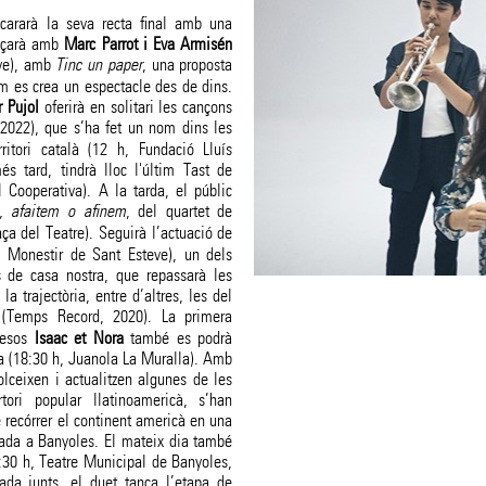
ncararà la seva recta final amb una
ençarà amb
Marc Parrot i Eva Armisén
eve), amb
Tinc un paper
, una proposta
om es crea un espectacle des de dins.
 Pujol
oferirà en solitari les cançons
 2022), que s’ha fet un nom dins les
itori català (12 h, Fundació Lluís
 tard, tindrà lloc l'últim Tast de
 Cooperativa). A la tarda, el públic
, afaitem o afinem
, del quartet de
ça del Teatre). Seguirà l’actuació de
 Monestir de Sant Esteve), un dels
 de casa nostra, que repassarà les
a trajectòria, entre d’altres, les del
(Temps Record, 2020). La primera
cesos
Isaac et Nora
també es podrà
ca (18:30 h, Juanola La Muralla). Amb
lceixen i actualitzen algunes de les
ori popular llatinoamericà, s’han
e recórrer el continent americà en una
rada a Banyoles. El mateix dia també
30 h, Teatre Municipal de Banyoles,
ada junts, el duet tanca l’etapa de