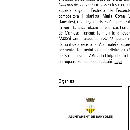
Cançons de fer camí
i repassen les cançon
aquests anys. I l’estrena de l’espec
compositora i pianista
Maria Coma
(2
Banyoles), una peça d’arts escèniques, en
la veu i la seva relació amb el cos humà,
de Manresa. Tancarà la nit i la dinovena
Mazoni
, amb l’espectacle
20-20
, que comm
damunt dels escenaris. Així mateix, aques
per visitar les instal·lacions artístiques
D
de Sant Esteve, i
Votz
, a la Llotja del Tin
en requereixen es poden adquirir
aquí
.
Organitza: