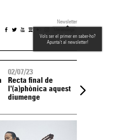
Newsletter
Marxandatge
Vols ser el primer en saber-ho?
Apunta't al newsletter!
02/07/23
01/07/23
a
Recta final de
L'(a)phònica
l'(a)phònica aquest
continua dissabt
diumenge
amb una vintena 
propostes