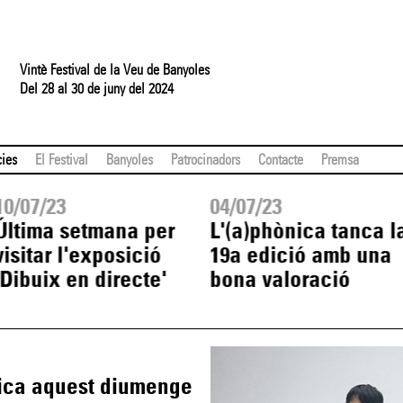
Vintè Festival de la Veu de Banyoles
Del 28 al 30 de juny del 2024
cies
El Festival
Banyoles
Patrocinadors
Contacte
Premsa
10/07/23
04/07/23
Última setmana per
L'(a)phònica tanca l
visitar l'exposició
19a edició amb una
'Dibuix en directe'
bona valoració
nica aquest diumenge