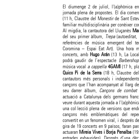
El diumenge 2 de juliol, l'(a)phònica e
jornada plena de propostes. El dia com
(11 h, Claustre del Monestir de Sant Est
familiar multidisciplinària per conèixer c
Al migdia, la cantautora del Lluçanès
Mar
del seu primer àlbum,
Trepa
(autoeditat,
referències de música emergent del terr
Coromina – Espai Eat Art). Una hora més
concerts, amb
Hugo Arán
(13 h, La Local
podrà gaudir de l’espectacle
Barbershop
música vocal
a cappella
4GAMI
(17 h, pla
Quico Pi de la Serra
(18 h, Claustre del
cantautors més personals i independents
cançons que l’han acompanyat al llarg de l
seu darrer àlbum,
Cançons de combat
actuació a Catalunya dels germans fran
veure durant aquesta jornada a l’(a)phòni
una col·lecció plena de versions que endo
cançons més emblemàtiques del repert
convertit en un fenomen viral, i després d
gira de 19 concerts en 9 països, faran pa
actuaran
Mireia Vives i Borja Penalba
(19:
entrades exhaurides). Després d’una dèc