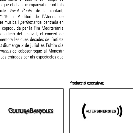
s que els han acompanyat durant tots
tacle
Vocal Roots
, de la cantant,
1:15 h, Auditori de l’Ateneu de
tre música i
performance
, centrada en
 coproduïda per la Fira Mediterrània
 edició del festival, el concert de
emora les dues dècades de l’artista
t diumenge 2 de juliol és l'últim dia
imonis
de
cabosanroque
al Monestir
t. Les entrades per als espectacles que
Producció executiva: