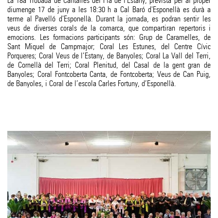
La 18a Trobada de Cantaires del Pla de l'Estany, prevista per al proper
diumenge 17 de juny a les 18:30 h a Cal Baró d'Esponellà es durà a
terme al Pavelló d'Esponellà. Durant la jornada, es podran sentir les
veus de diverses corals de la comarca, que compartiran repertoris i
emocions. Les formacions participants són: Grup de Caramelles, de
Sant Miquel de Campmajor; Coral Les Estunes, del Centre Cívic
Porqueres; Coral Veus de l’Estany, de Banyoles; Coral La Vall del Terri,
de Cornellà del Terri; Coral Plenitud, del Casal de la gent gran de
Banyoles; Coral Fontcoberta Canta, de Fontcoberta; Veus de Can Puig,
de Banyoles, i Coral de l’escola Carles Fortuny, d’Esponellà.