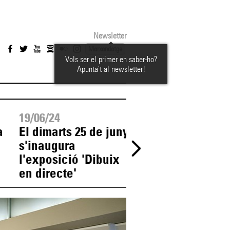
Newsletter
Marxandatge
Vols ser el primer en saber-ho?
Apunta't al newsletter!
19/06/24
18/06/24
a
El dimarts 25 de juny
D'aquí a una
s'inaugura
setmana començ
l'exposició 'Dibuix
Tast de concert
en directe'