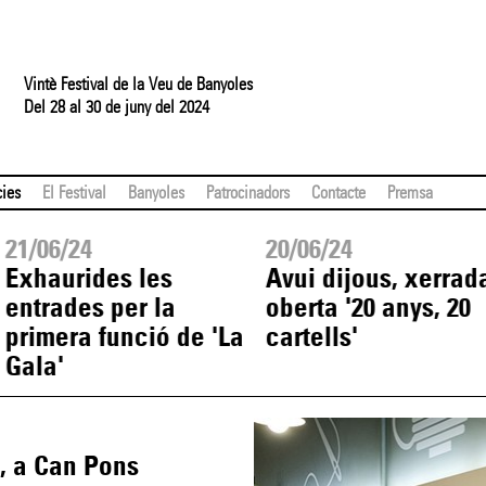
Vintè Festival de la Veu de Banyoles
Del 28 al 30 de juny del 2024
cies
El Festival
Banyoles
Patrocinadors
Contacte
Premsa
21/06/24
20/06/24
Exhaurides les
Avui dijous, xerrad
entrades per la
oberta '20 anys, 20
primera funció de 'La
cartells'
Gala'
s, a Can Pons