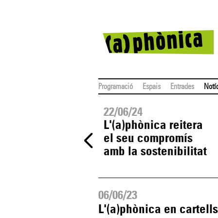
Programació
Espais
Entrades
Notí
/06/24
22/06/24
ui s'inaugura
L'(a)phònica reitera
exposició 'Dibuix
el seu compromís
 directe'
amb la sostenibilitat
06/06/23
L'(a)phònica en cartell