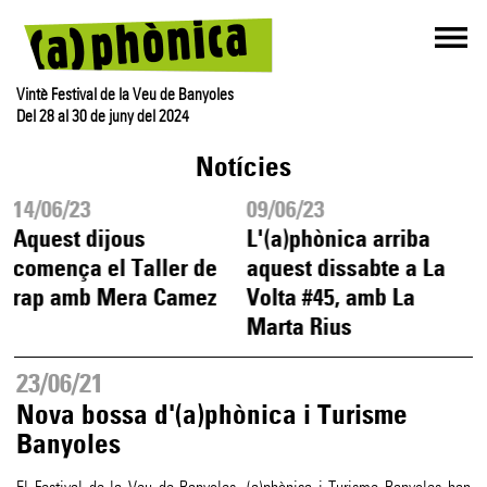
Vintè Festival de la Veu de Banyoles
Del 28 al 30 de juny del 2024
Notícies
14/06/23
09/06/23
Aquest dijous
L'(a)phònica arriba
comença el Taller de
aquest dissabte a La
rap amb Mera Camez
Volta #45, amb La
Marta Rius
23/06/21
Nova bossa d'(a)phònica i Turisme
Banyoles